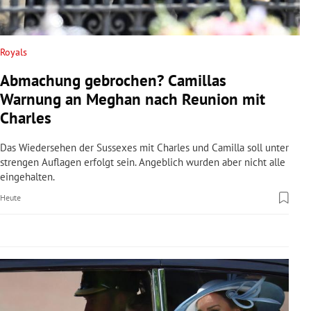
rreich Untermenü
rt Untermenü
Royals
Abmachung gebrochen? Camillas
schaft Untermenü
Warnung an Meghan nach Reunion mit
s Untermenü
Charles
zeit Untermenü
Das Wiedersehen der Sussexes mit Charles und Camilla soll unter
strengen Auflagen erfolgt sein. Angeblich wurden aber nicht alle
eingehalten.
undheit Untermenü
Heute
tur Untermenü
nung Untermenü
lität Untermenü