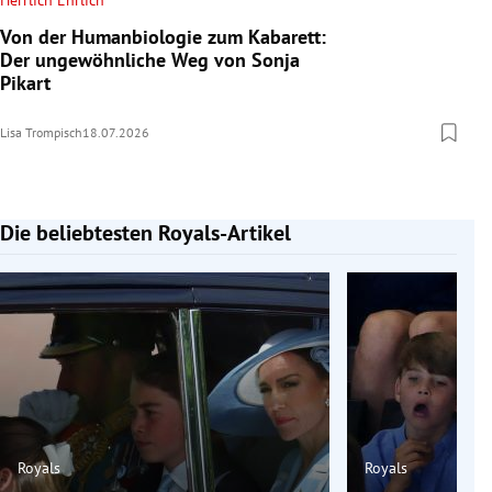
Herrlich Ehrlich
Von der Humanbiologie zum Kabarett:
Der ungewöhnliche Weg von Sonja
Pikart
Lisa Trompisch
18.07.2026
Die beliebtesten Royals-Artikel
Slide 1 von 7
Royals
Royals