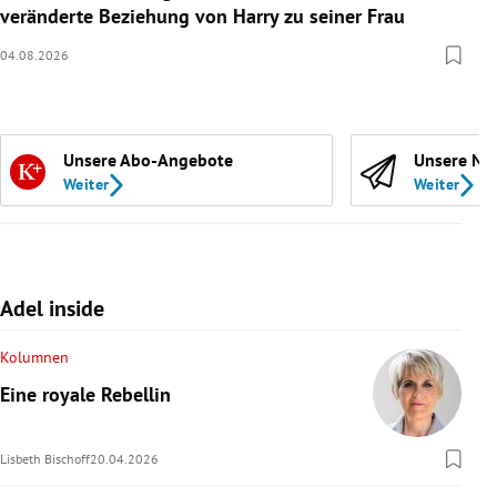
veränderte Beziehung von Harry zu seiner Frau
04.08.2026
Unsere Abo-Angebote
Unsere Ne
Weiter
Weiter
Adel inside
Kolumnen
Eine royale Rebellin
Lisbeth Bischoff
20.04.2026