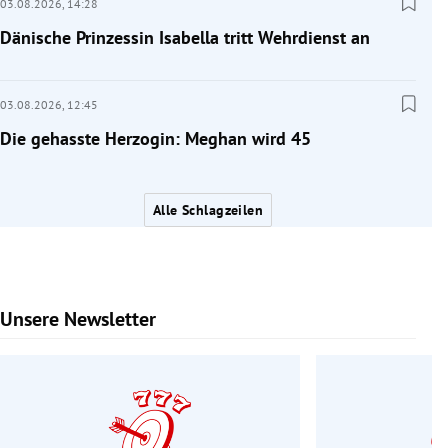
03.08.2026,
14:28
Dänische Prinzessin Isabella tritt Wehrdienst an
03.08.2026,
12:45
Die gehasste Herzogin: Meghan wird 45
Alle Schlagzeilen
Unsere Newsletter
Slide 1 von 6