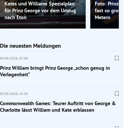
Kates und Williams Spezialplan
Foto: Prinz Ge
für Prinz George vor dem Umzug
fast so groß w
nach Eton
Metern
Die neuesten Meldungen
04.08.2026,
05:00
Prinz William bringt Prinz George „schon genug in
Verlegenheit“
03.08.2026,
15:50
Commonwealth Games: Teurer Auftritt von George &
Charlotte lässt William und Kate erblassen