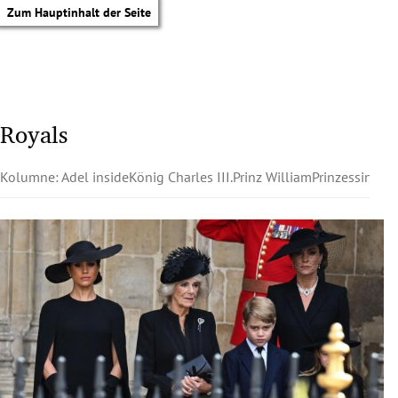
Zum Hauptinhalt der Seite
Royals
Kolumne: Adel inside
König Charles III.
Prinz William
Prinzessin Kat
tik Untermenü