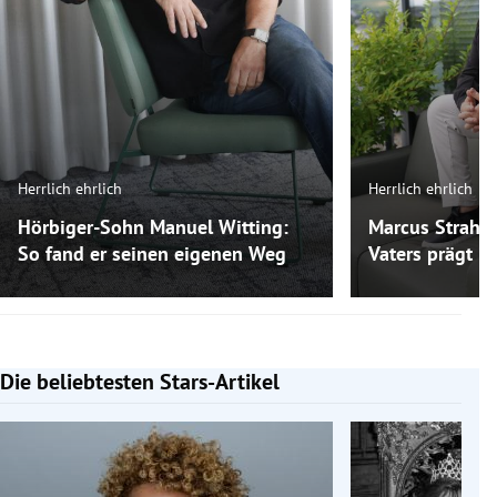
Herrlich ehrlich
Herrlich ehrlich
Hörbiger-Sohn Manuel Witting:
Marcus Strahl:
So fand er seinen eigenen Weg
Vaters prägt ih
Die beliebtesten Stars-Artikel
Slide 1 von 7