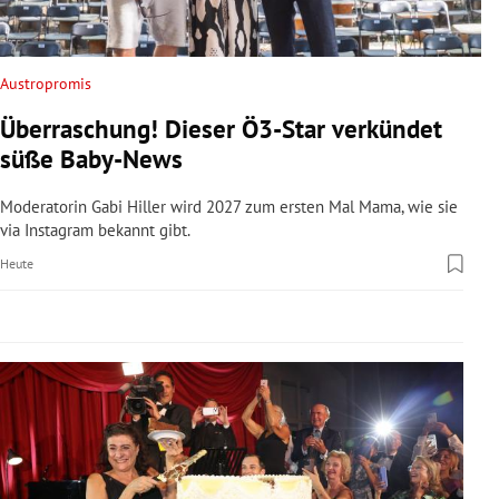
rreich Untermenü
rt Untermenü
Austropromis
Überraschung! Dieser Ö3-Star verkündet
schaft Untermenü
süße Baby-News
s Untermenü
Moderatorin Gabi Hiller wird 2027 zum ersten Mal Mama, wie sie
via Instagram bekannt gibt.
zeit Untermenü
Heute
undheit Untermenü
tur Untermenü
nung Untermenü
lität Untermenü