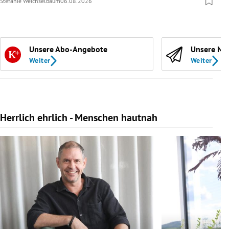
Stefanie Weichselbaum
06.08.2026
Unsere Abo-Angebote
Unsere Ne
Weiter
Weiter
Herrlich ehrlich - Menschen hautnah
Slide 1 von 10