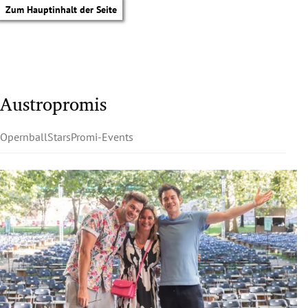
Zum Hauptinhalt der Seite
Austropromis
Opernball
Stars
Promi-Events
tik Untermenü