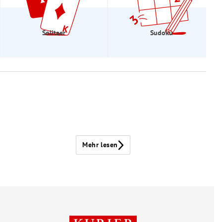
Solitaer
Sudoku
Mehr lesen