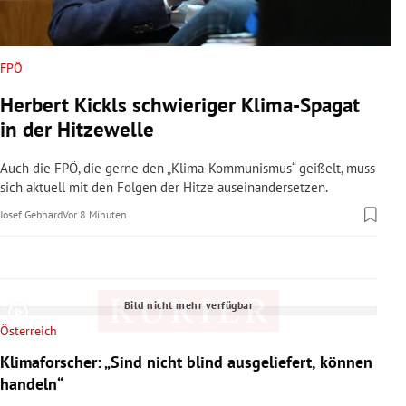
rreich Untermenü
rt Untermenü
FPÖ
Herbert Kickls schwieriger Klima-Spagat
schaft Untermenü
in der Hitzewelle
s Untermenü
Auch die FPÖ, die gerne den „Klima-Kommunismus“ geißelt, muss
sich aktuell mit den Folgen der Hitze auseinandersetzen.
zeit Untermenü
Josef Gebhard
Vor 8 Minuten
undheit Untermenü
tur Untermenü
Bild nicht mehr verfügbar
nung Untermenü
Österreich
Klimaforscher: „Sind nicht blind ausgeliefert, können
lität Untermenü
handeln“