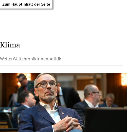
Zum Hauptinhalt der Seite
Klima
Wetter
Weltchronik
Innenpolitik
tik Untermenü