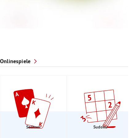
Onlinespiele
Solitaer
Sudoku