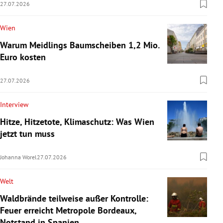
27.07.2026
Wien
Warum Meidlings Baumscheiben 1,2 Mio.
Euro kosten
27.07.2026
Interview
Hitze, Hitzetote, Klimaschutz: Was Wien
jetzt tun muss
Johanna Worel
27.07.2026
Welt
Waldbrände teilweise außer Kontrolle:
Feuer erreicht Metropole Bordeaux,
Notstand in Spanien