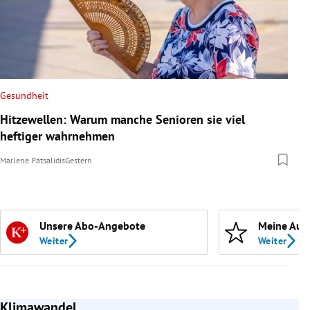
Gesundheit
Hitzewellen: Warum manche Senioren sie viel
heftiger wahrnehmen
Marlene Patsalidis
Gestern
Unsere Abo-Angebote
Meine Aut
Weiter
Weiter
Klimawandel
Slide 1 von 4