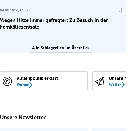
04.08.2026,
11:59
Wegen Hitze immer gefragter: Zu Besuch in der
Fernkältezentrale
Alle Schlagzeilen im Überblick
Außenpolitik erklärt
Unsere Ne
Weiter
Weiter
Unsere Newsletter
Slide 1 von 9