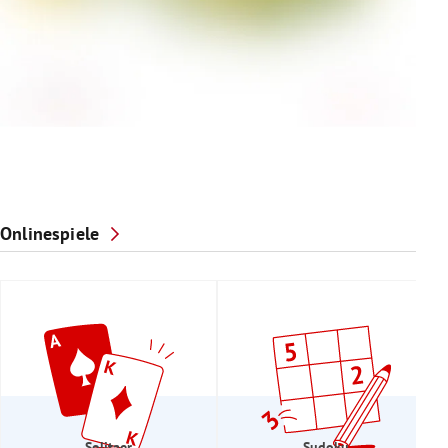
Onlinespiele
Solitaer
Sudoku