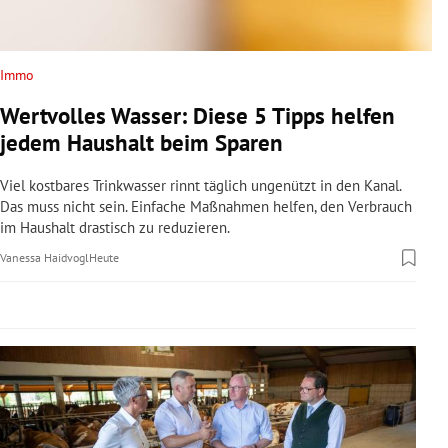
rreich Untermenü
rt Untermenü
Immo
Wertvolles Wasser: Diese 5 Tipps helfen
schaft Untermenü
jedem Haushalt beim Sparen
s Untermenü
Viel kostbares Trinkwasser rinnt täglich ungenützt in den Kanal.
Das muss nicht sein. Einfache Maßnahmen helfen, den Verbrauch
zeit Untermenü
im Haushalt drastisch zu reduzieren.
Vanessa Haidvogl
Heute
undheit Untermenü
tur Untermenü
nung Untermenü
lität Untermenü