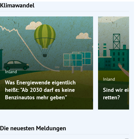
Klimawandel
Slide 1 von 4
Inland
Inland
Was Energiewende eigentlich
heißt: "Ab 2030 darf es keine
Sind wir eigen
Benzinautos mehr geben"
retten?
Die neuesten Meldungen