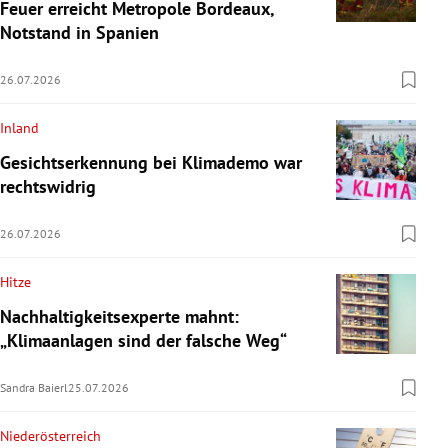
Feuer erreicht Metropole Bordeaux,
Notstand in Spanien
26.07.2026
Inland
Gesichtserkennung bei Klimademo war
rechtswidrig
26.07.2026
Hitze
Nachhaltigkeitsexperte mahnt:
„Klimaanlagen sind der falsche Weg“
Sandra Baierl
25.07.2026
Niederösterreich