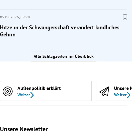
05.08.2026,
09:28
Hitze in der Schwangerschaft verändert kindliches
Gehirn
Alle Schlagzeilen im Überblick
Außenpolitik erklärt
Unsere Ne
Weiter
Weiter
Unsere Newsletter
Slide 1 von 9