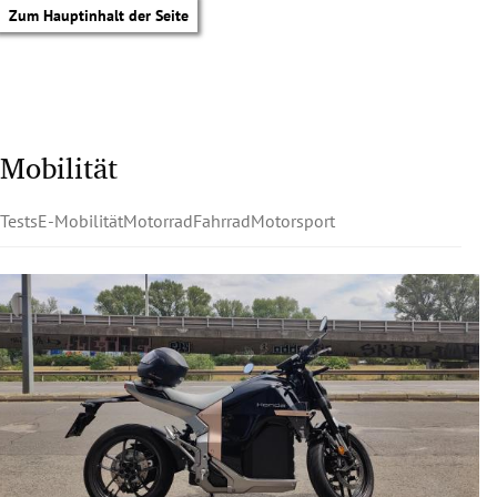
Zum Hauptinhalt der Seite
Mobilität
Tests
E-Mobilität
Motorrad
Fahrrad
Motorsport
tik Untermenü