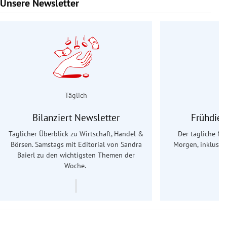
Unsere Newsletter
Slide 1 von 9
Täglich
Bilanziert Newsletter
Frühdien
Täglicher Überblick zu Wirtschaft, Handel &
Der tägliche Na
Börsen. Samstags mit Editorial von Sandra
Morgen, inklusive
Baierl
zu den wichtigsten Themen der
Ös
Woche.