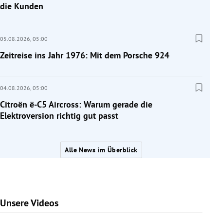
die Kunden
05.08.2026,
05:00
Zeitreise ins Jahr 1976: Mit dem Porsche 924
04.08.2026,
05:00
Citroën ë-C5 Aircross: Warum gerade die
Elektroversion richtig gut passt
Alle News im Überblick
Unsere Videos
Slide 1 von 7