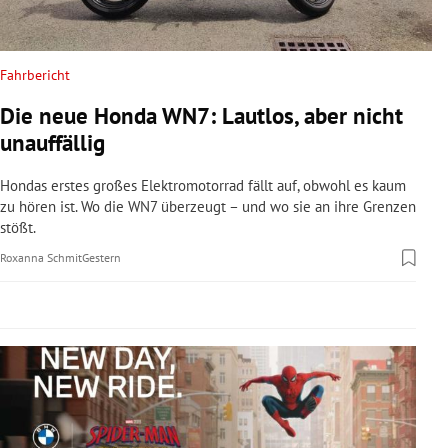
rreich Untermenü
rt Untermenü
Fahrbericht
Die neue Honda WN7: Lautlos, aber nicht
schaft Untermenü
unauffällig
s Untermenü
Hondas erstes großes Elektromotorrad fällt auf, obwohl es kaum
zu hören ist. Wo die WN7 überzeugt – und wo sie an ihre Grenzen
zeit Untermenü
stößt.
Roxanna Schmit
Gestern
undheit Untermenü
tur Untermenü
nung Untermenü
lität Untermenü