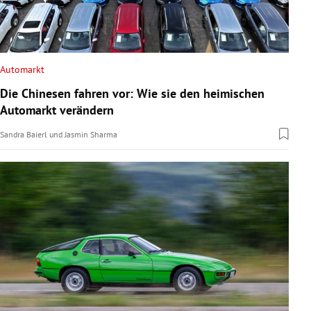
Automarkt
Die Chinesen fahren vor: Wie sie den heimischen
Automarkt verändern
Sandra Baierl
und
Jasmin Sharma