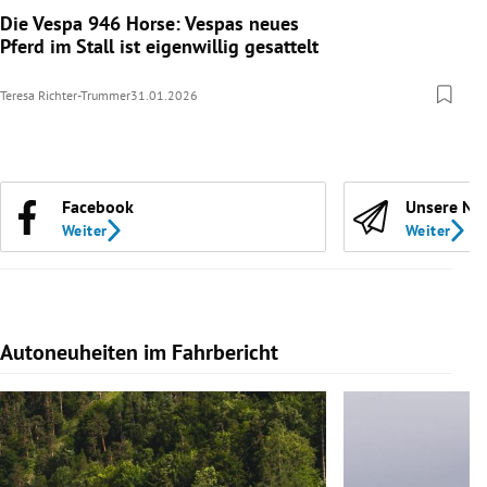
Die Vespa 946 Horse: Vespas neues
Pferd im Stall ist eigenwillig gesattelt
Teresa Richter-Trummer
31.01.2026
Facebook
Unsere Ne
Weiter
Weiter
Autoneuheiten im Fahrbericht
Slide 1 von 7