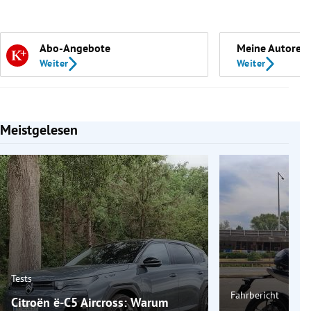
Abo-Angebote
Meine Autoren
Weiter
Weiter
Meistgelesen
Slide 1 von 7
Tests
Fahrbericht
Citroën ë-C5 Aircross: Warum