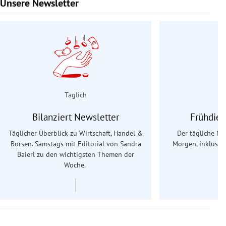
Unsere Newsletter
Slide 1 von 9
Täglich
Bilanziert Newsletter
Frühdien
Täglicher Überblick zu Wirtschaft, Handel &
Der tägliche Na
Börsen. Samstags mit Editorial von Sandra
Morgen, inklusive
Baierl
zu den wichtigsten Themen der
Ös
Woche.