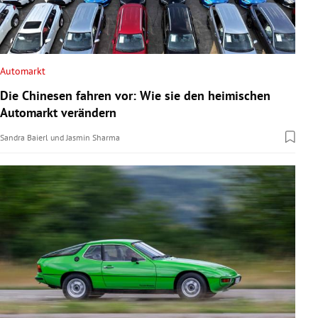
Automarkt
Die Chinesen fahren vor: Wie sie den heimischen
Automarkt verändern
Sandra Baierl
und
Jasmin Sharma