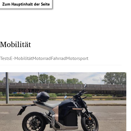
Zum Hauptinhalt der Seite
Mobilität
Tests
E-Mobilität
Motorrad
Fahrrad
Motorsport
tik Untermenü