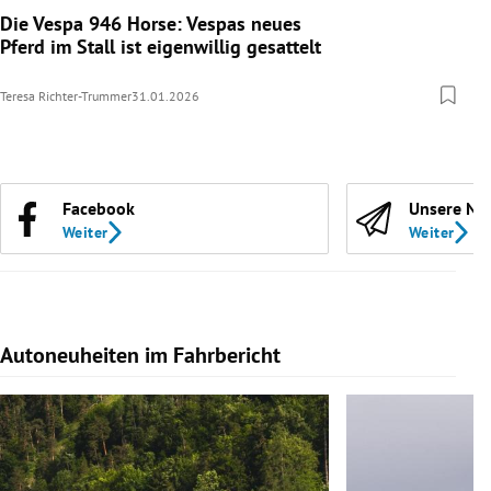
Die Vespa 946 Horse: Vespas neues
Pferd im Stall ist eigenwillig gesattelt
Teresa Richter-Trummer
31.01.2026
Facebook
Unsere Ne
Weiter
Weiter
Autoneuheiten im Fahrbericht
Slide 1 von 7