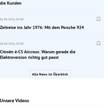
die Kunden
05.08.2026,
05:00
Zeitreise ins Jahr 1976: Mit dem Porsche 924
04.08.2026,
05:00
Citroën ë-C5 Aircross: Warum gerade die
Elektroversion richtig gut passt
Alle News im Überblick
Unsere Videos
Slide 1 von 7