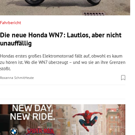
rreich Untermenü
rt Untermenü
Fahrbericht
Die neue Honda WN7: Lautlos, aber nicht
schaft Untermenü
unauffällig
s Untermenü
Hondas erstes großes Elektromotorrad fällt auf, obwohl es kaum
zu hören ist. Wo die WN7 überzeugt – und wo sie an ihre Grenzen
zeit Untermenü
stößt.
Roxanna Schmit
Heute
undheit Untermenü
tur Untermenü
nung Untermenü
lität Untermenü