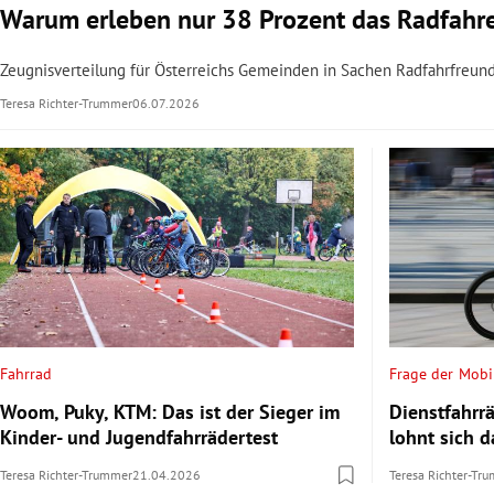
Warum erleben nur 38 Prozent das Radfahren
Zeugnisverteilung für Österreichs Gemeinden in Sachen Radfahrfreundl
Teresa Richter-Trummer
06.07.2026
Fahrrad
Frage der Mobil
Woom, Puky, KTM: Das ist der Sieger im
Dienstfahrrä
Kinder- und Jugendfahrrädertest
lohnt sich 
Teresa Richter-Trummer
21.04.2026
Teresa Richter-Tr