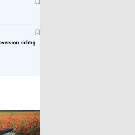
Tests
Citroën ë-C5 Aircross: Warum gerade die Elektro
richtig gut passt
oversion richtig