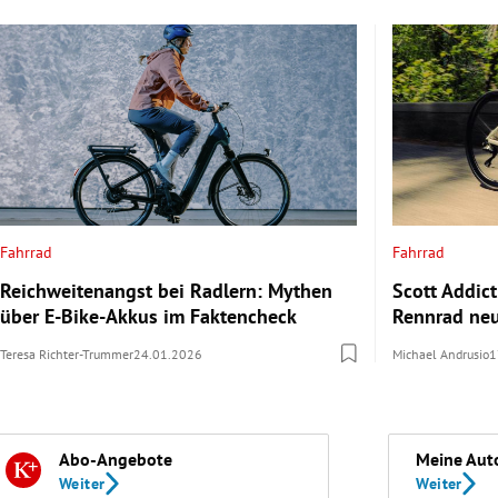
Fahrrad
Fahrrad
Reichweitenangst bei Radlern: Mythen
Scott Addict
über E-Bike-Akkus im Faktencheck
Rennrad neu
Teresa Richter-Trummer
24.01.2026
Michael Andrusio
1
Abo-Angebote
Meine Aut
Weiter
Weiter