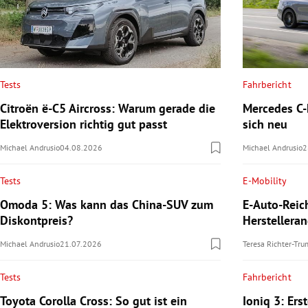
Tests
Fahrbericht
Citroën ë-C5 Aircross: Warum gerade die
Mercedes C-K
Elektroversion richtig gut passt
sich neu
Michael Andrusio
04.08.2026
Michael Andrusio
2
Tests
E-Mobility
Omoda 5: Was kann das China-SUV zum
E-Auto-Reic
Diskontpreis?
Herstellera
Michael Andrusio
21.07.2026
Teresa Richter-Tr
Tests
Fahrbericht
Toyota Corolla Cross: So gut ist ein
Ioniq 3: Ers