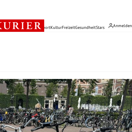
Anmelde
rreich
Politik
Wirtschaft
Sport
Kultur
Freizeit
Gesundheit
Stars