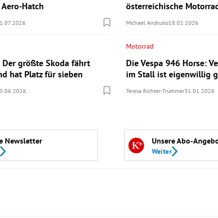
n Aero-Hatch
österreichische Motorr
1.07.2026
Michael Andrusio
18.02.2026
Motorrad
 Der größte Skoda fährt
Die Vespa 946 Horse: Ve
nd hat Platz für sieben
im Stall ist eigenwillig g
3.06.2026
Teresa Richter-Trummer
31.01.2026
e Newsletter
Unsere Abo-Angeb
Weiter