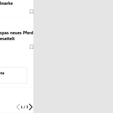
admarke
spas neues Pferd
esattelt
ote
1 / 3