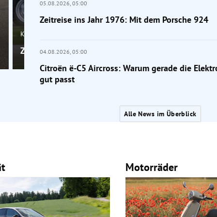
05.08.2026,
05:00
Zeitreise ins Jahr 1976: Mit dem Porsche 924
Klassik
Zeitreise ins Jahr 1976: Mit dem Porsche 924
04.08.2026,
05:00
Citroën ë-C5 Aircross: Warum gerade die Elektr
gut passt
Alle News im Überblick
ät
Motorräder