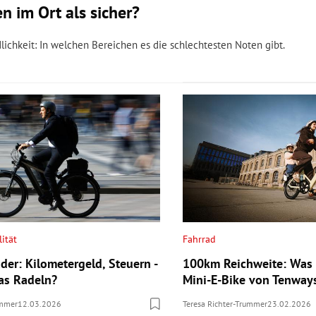
 im Ort als sicher?
ichkeit: In welchen Bereichen es die schlechtesten Noten gibt.
ität
Fahrrad
der: Kilometergeld, Steuern -
100km Reichweite: Was
das Radeln?
Mini-E-Bike von Tenway
ummer
12.03.2026
Teresa Richter-Trummer
23.02.2026