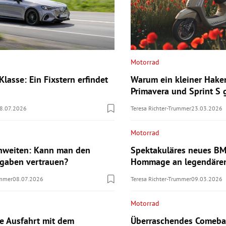
Motorrad
lasse: Ein Fixstern erfindet
Warum ein kleiner Hake
Primavera und Sprint S
8.07.2026
Teresa Richter-Trummer
23.03.2026
Motorrad
hweiten: Kann man den
Spektakuläres neues B
ngaben vertrauen?
Hommage an legendären
ummer
08.07.2026
Teresa Richter-Trummer
09.03.2026
Motorrad
te Ausfahrt mit dem
Überraschendes Comebac