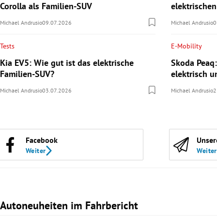
Corolla als Familien-SUV
elektrische
Michael Andrusio
09.07.2026
Michael Andrusio
0
Tests
E-Mobility
Kia EV5: Wie gut ist das elektrische
Skoda Peaq:
Familien-SUV?
elektrisch u
Michael Andrusio
03.07.2026
Michael Andrusio
2
Facebook
Unser
Weiter
Weiter
Autoneuheiten im Fahrbericht
Slide 1 von 3