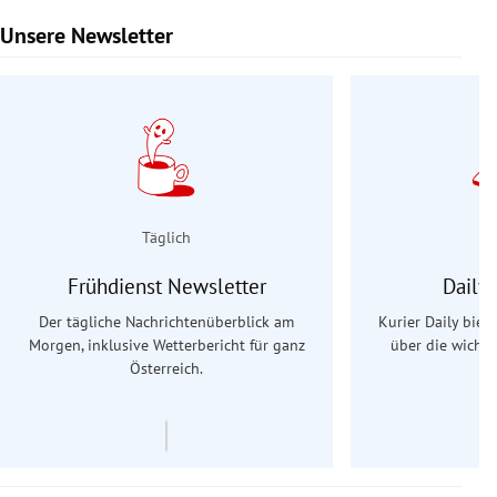
Unsere Newsletter
Slide 1 von 9
Täglich
Frühdienst Newsletter
Daily
Der tägliche Nachrichtenüberblick am
Kurier Daily biet
Morgen, inklusive Wetterbericht für ganz
über die wichti
Österreich.