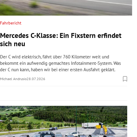
rreich Untermenü
rt Untermenü
Fahrbericht
Mercedes C-Klasse: Ein Fixstern erfindet
schaft Untermenü
sich neu
s Untermenü
Der C wird elektrisch, fährt über 760 Kilometer weit und
bekommt ein aufwendig gemachtes Infotainment-System. Was
zeit Untermenü
der C nun kann, haben wir bei einer ersten Ausfahrt geklärt.
Michael Andrusio
28.07.2026
undheit Untermenü
tur Untermenü
nung Untermenü
lität Untermenü