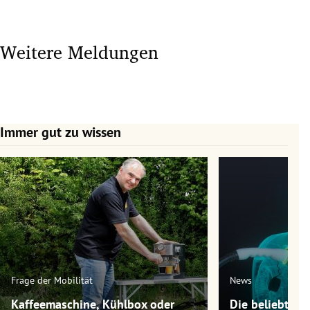
Weitere Meldungen
Immer gut zu wissen
Slide 1 von 7
Frage der Mobilität
News
Kaffeemaschine, Kühlbox oder
Die beliebtest