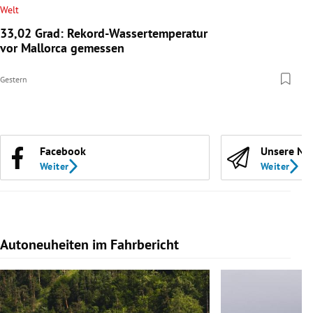
Welt
33,02 Grad: Rekord-Wassertemperatur
vor Mallorca gemessen
Gestern
Facebook
Unsere Ne
Weiter
Weiter
Autoneuheiten im Fahrbericht
Slide 1 von 7