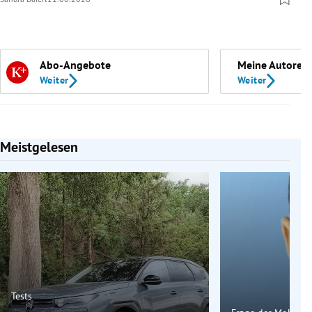
Abo-Angebote
Meine Autoren
Weiter
Weiter
Meistgelesen
Slide 1 von 7
Tests