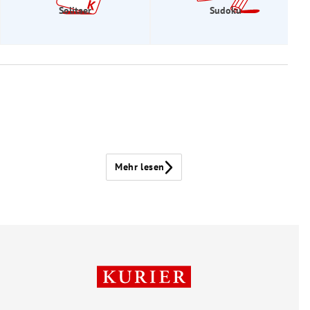
Solitaer
Sudoku
Mehr lesen