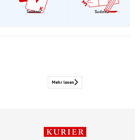
Solitaer
Sudoku
Mehr lesen