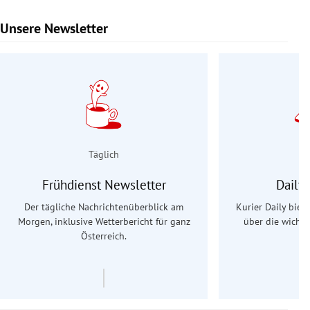
Unsere Newsletter
Slide 1 von 9
Täglich
Frühdienst Newsletter
Daily
Der tägliche Nachrichtenüberblick am
Kurier Daily biet
Morgen, inklusive Wetterbericht für ganz
über die wichti
Österreich.