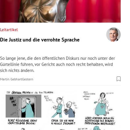
rreich Untermenü
rt Untermenü
Leitartikel
schaft Untermenü
Die Justiz und die verrohte Sprache
s Untermenü
So lange jene, die den öffentlichen Diskurs nur noch unter der
zeit Untermenü
Gürtellinie führen, vor Gericht auch noch recht behalten, wird
sich nichts ändern.
undheit Untermenü
Martin Gebhart
Gestern
tur Untermenü
nung Untermenü
lität Untermenü