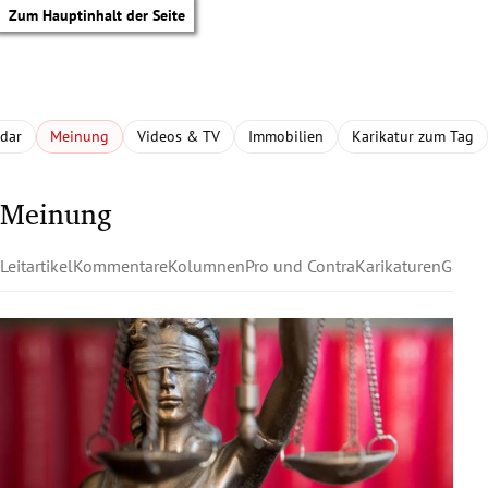
Zum Hauptinhalt der Seite
adar
Meinung
Videos & TV
Immobilien
Karikatur zum Tag
Meinung
Leitartikel
Kommentare
Kolumnen
Pro und Contra
Karikaturen
Gastk
tik Untermenü