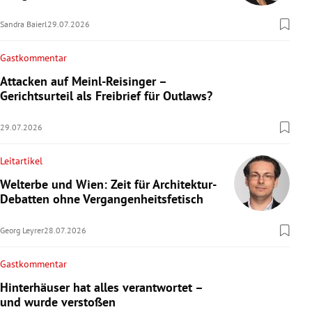
Sandra Baierl
29.07.2026
Gastkommentar
Attacken auf Meinl-Reisinger –
Gerichtsurteil als Freibrief für Outlaws?
29.07.2026
Leitartikel
Welterbe und Wien: Zeit für Architektur-
Debatten ohne Vergangenheitsfetisch
Georg Leyrer
28.07.2026
Gastkommentar
Hinterhäuser hat alles verantwortet –
und wurde verstoßen