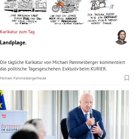
rreich Untermenü
rt Untermenü
Karikatur zum Tag
schaft Untermenü
Landplage.
s Untermenü
Die tägliche Karikatur von Michael Pammesberger kommentiert
zeit Untermenü
das politische Tagesgeschehen. Exklusiv beim KURIER.
Michael Pammesberger
Heute
undheit Untermenü
tur Untermenü
nung Untermenü
lität Untermenü