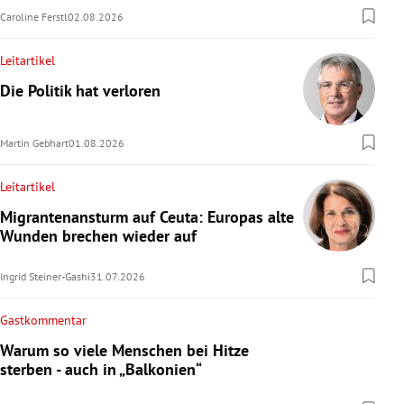
Caroline Ferstl
02.08.2026
Leitartikel
Die Politik hat verloren
Martin Gebhart
01.08.2026
Leitartikel
Migrantenansturm auf Ceuta: Europas alte
Wunden brechen wieder auf
Ingrid Steiner-Gashi
31.07.2026
Gastkommentar
Warum so viele Menschen bei Hitze
sterben - auch in „Balkonien“