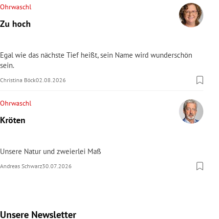
Ohrwaschl
Zu hoch
Egal wie das nächste Tief heißt, sein Name wird wunderschön
sein.
Christina Böck
02.08.2026
Ohrwaschl
Kröten
Unsere Natur und zweierlei Maß
Andreas Schwarz
30.07.2026
Unsere Newsletter
Slide 1 von 9