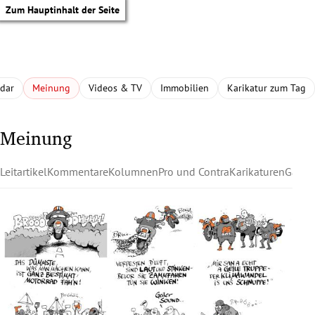
Zum Hauptinhalt der Seite
adar
Meinung
Videos & TV
Immobilien
Karikatur zum Tag
Meinung
Leitartikel
Kommentare
Kolumnen
Pro und Contra
Karikaturen
Gastk
tik Untermenü