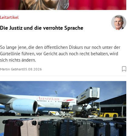
rreich Untermenü
Leitartikel
rt Untermenü
Die Justiz und die verrohte Sprache
schaft Untermenü
So lange jene, die den öffentlichen Diskurs nur noch unter der
s Untermenü
Gürtellinie führen, vor Gericht auch noch recht behalten, wird
sich nichts ändern.
zeit Untermenü
Martin Gebhart
05.08.2026
undheit Untermenü
tur Untermenü
nung Untermenü
lität Untermenü