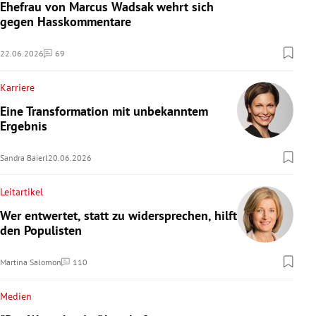
Ehefrau von Marcus Wadsak wehrt sich
gegen Hasskommentare
22.06.2026
69
Kommentare
Karriere
Eine Transformation mit unbekanntem
Ergebnis
Sandra Baierl
20.06.2026
Leitartikel
Wer entwertet, statt zu widersprechen, hilft
den Populisten
Martina Salomon
110
Kommentare
Medien