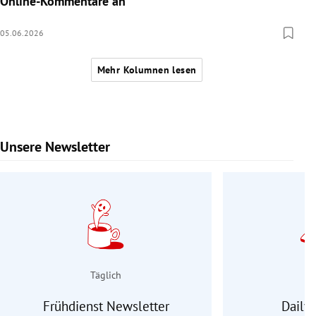
Online-Kommentare an
05.06.2026
Mehr Kolumnen lesen
Unsere Newsletter
Slide 1 von 9
Täglich
Frühdienst Newsletter
Daily