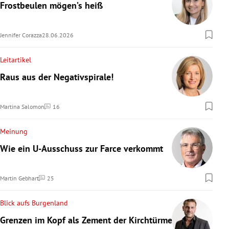
Frostbeulen mögen’s heiß
Jennifer Corazza
28.06.2026
Leitartikel
Raus aus der Negativspirale!
Martina Salomon
16
Kommentare
Meinung
Wie ein U-Ausschuss zur Farce verkommt
Martin Gebhart
25
Kommentare
Blick aufs Burgenland
Grenzen im Kopf als Zement der Kirchtürme