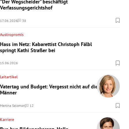
"Der Wegscheider" beschäftigt
Verfassungsgerichtshof
17.06.2026
38
Kommentare
Austropromis
Hass im Netz: Kabarettist Christoph Fälbl
springt Kathi Straßer bei
15.06.2026
Leitartikel
Vatertag und Budget: Vergesst nicht auf die
Männer
Martina Salomon
12
Kommentare
Karriere