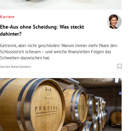
rreich Untermenü
Karriere
rt Untermenü
Ehe-Aus ohne Scheidung: Was steckt
dahinter?
schaft Untermenü
Getrennt, aber nicht geschieden: Warum immer mehr Paare den
s Untermenü
Schlussstrich scheuen – und welche finanziellen Folgen das
Schweben dazwischen hat.
zeit Untermenü
Sandra Baierl
Gestern
undheit Untermenü
tur Untermenü
nung Untermenü
lität Untermenü