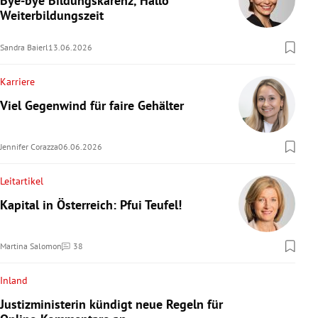
Bye-bye Bildungskarenz, Hallo
Weiterbildungszeit
Sandra Baierl
13.06.2026
Karriere
Viel Gegenwind für faire Gehälter
Jennifer Corazza
06.06.2026
Leitartikel
Kapital in Österreich: Pfui Teufel!
Martina Salomon
38
Kommentare
Inland
Justizministerin kündigt neue Regeln für