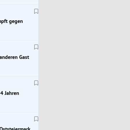
mpft gegen
 anderen Gast
54 Jahren
Klimakrise
Geophysiker: „Das wird die stärkste Hitzewelle, d
 Oststeiermark