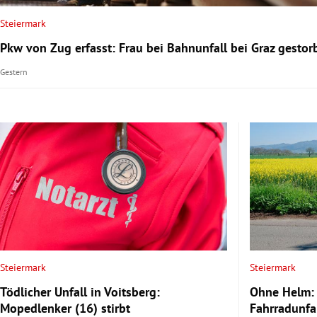
Steiermark
rt Untermenü
Pkw von Zug erfasst: Frau bei Bahnunfall bei Graz gestor
schaft Untermenü
Gestern
s Untermenü
zeit Untermenü
undheit Untermenü
tur Untermenü
nung Untermenü
lität Untermenü
Steiermark
Steiermark
Tödlicher Unfall in Voitsberg:
Ohne Helm: 
Mopedlenker (16) stirbt
Fahrradunfal