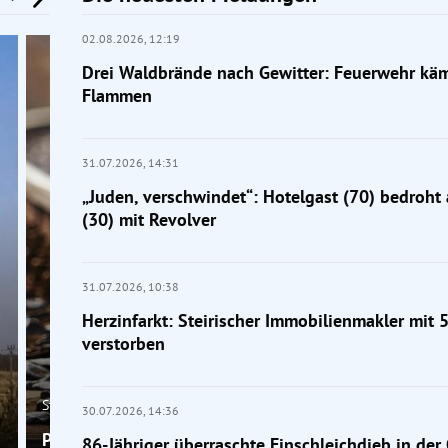
02.08.2026,
12:19
Drei Waldbrände nach Gewitter: Feuerwehr kä
Flammen
31.07.2026,
14:31
„Juden, verschwindet“: Hotelgast (70) bedroht
(30) mit Revolver
31.07.2026,
10:38
Herzinfarkt: Steirischer Immobilienmakler mit 
verstorben
Steiermark
30.07.2026,
14:36
Pkw von Zug erfasst: Frau bei Bahnunfall bei Graz
86-Jähriger überraschte Einschleichdieb in der