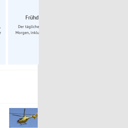
Täglich
Frühdienst Newsletter
Dai
,
Der tägliche Nachrichtenüberblick am
Kurier Daily b
r
Morgen, inklusive Wetterbericht für ganz
über die wic
Österreich.