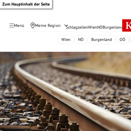
Zum Hauptinhalt der Seite
Menü
Meine Region
Schlagzeilen
Wien
NÖ
Burgenland
Öste
Wien
NÖ
Burgenland
OÖ
tik Untermenü
rreich Untermenü