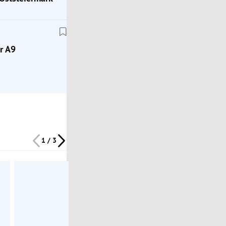
je hatten“
r A9
1 / 3