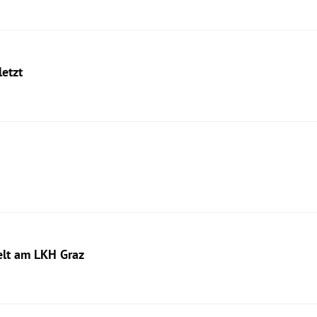
letzt
elt am LKH Graz