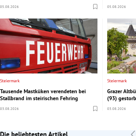
05.08.2026
05.08.2026
Steiermark
Steiermark
Tausende Mastküken verendeten bei
Grazer Altb
Stallbrand im steirischen Fehring
(93) gestor
03.08.2026
03.08.2026
Die beliebtesten Artikel
Slide 1 von 7