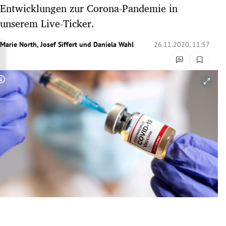
Entwicklungen zur Corona-Pandemie in
rreich Untermenü
unserem Live-Ticker.
rt Untermenü
Marie North
,
Josef Siffert
und
Daniela Wahl
26.11.2020, 11:57
schaft Untermenü
s Untermenü
Copyright-Hinweis öffnen/schließen
zeit Untermenü
undheit Untermenü
tur Untermenü
nung Untermenü
lität Untermenü