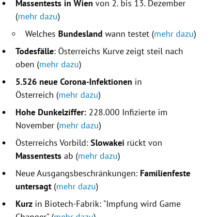
Massentests in Wien
von 2. bis 13. Dezember
(
mehr dazu
)
Welches
Bundesland
wann testet (
mehr dazu
)
Todesfälle
: Österreichs Kurve zeigt steil nach
oben (
mehr dazu
)
5.526 neue Corona-Infektionen
in
Österreich
(
mehr dazu
)
Hohe Dunkelziffer:
228.000 Infizierte im
November (
mehr dazu
)
Österreichs Vorbild:
Slowakei
rückt von
Massentests
ab (
mehr dazu
)
Neue Ausgangsbeschränkungen:
Familienfeste
untersagt
(
mehr dazu
)
Kurz
in Biotech-Fabrik: "Impfung wird Game
Changer" (
mehr dazu
)