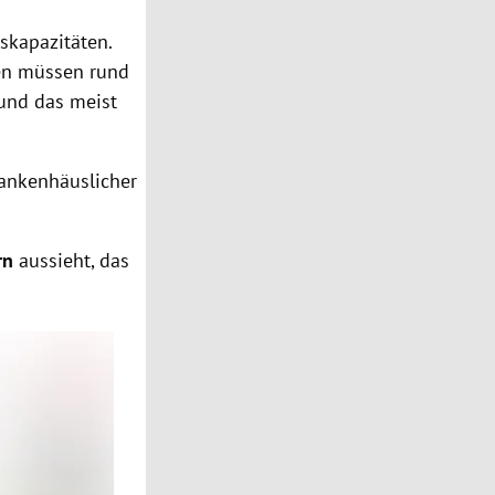
skapazitäten.
hen müssen rund
 und das meist
rankenhäuslicher
rn
aussieht, das