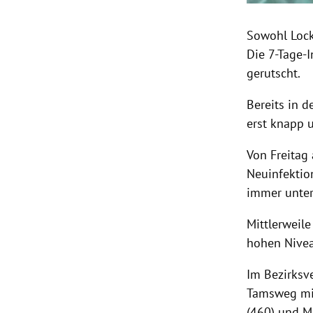
Sowohl Lock
Die 7-Tage-
gerutscht.
Bereits in 
erst knapp 
Von Freitag
Neuinfektio
immer unter
Mittlerweil
hohen Nive
Im Bezirksve
Tamsweg mit
(460) und M