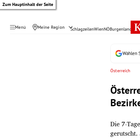
Zum Hauptinhalt der Seite
Menü
Meine Region
Schlagzeilen
Wien
NÖ
Burgenland
Öste
Wählen S
Österreich
Österr
Bezirk
Die 7-Tage
tik Untermenü
gerutscht.
rreich Untermenü