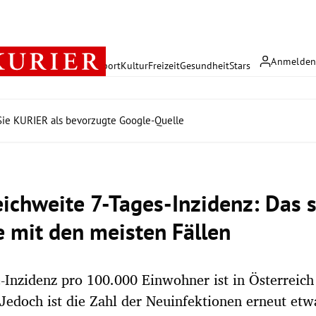
Anmelde
rreich
Politik
Wirtschaft
Sport
Kultur
Freizeit
Gesundheit
Stars
ie KURIER als bevorzugte Google-Quelle
eichweite 7-Tages-Inzidenz: Das s
e mit den meisten Fällen
-Inzidenz pro 100.000 Einwohner ist in Österreich
 Jedoch ist die Zahl der Neuinfektionen erneut etw