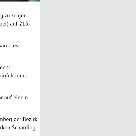
g zu zeigen.
ber) auf 213
waren es
 mehr
uinfektionen
or auf einem
mber) der Bezirk
irken Schärding