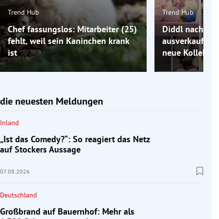
Trend Hub
Trend Hub
Chef fassungslos: Mitarbeiter (25)
Diddl nach Co
fehlt, weil sein Kaninchen krank
ausverkauft: 
ist
neue Kollektio
die neuesten Meldungen
Inland
„Ist das Comedy?“: So reagiert das Netz
auf Stockers Aussage
07.08.2026
Deutschland
Großbrand auf Bauernhof: Mehr als