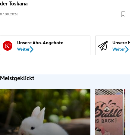
der Toskana
07.08.2026
Unsere Abo-Angebote
Unsere Ne
Weiter
Weiter
Meistgeklickt
Slide 1 von 7