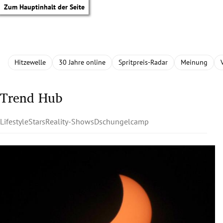
Zum Hauptinhalt der Seite
Hitzewelle
30 Jahre online
Spritpreis-Radar
Meinung
Trend Hub
Lifestyle
Stars
Reality-Shows
Dschungelcamp
tik Untermenü