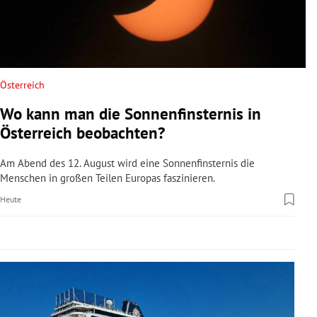
rreich Untermenü
rt Untermenü
schaft Untermenü
Österreich
Wo kann man die Sonnenfinsternis in
s Untermenü
Österreich beobachten?
zeit Untermenü
Am Abend des 12. August wird eine Sonnenfinsternis die
Menschen in großen Teilen Europas faszinieren.
undheit Untermenü
Heute
tur Untermenü
nung Untermenü
lität Untermenü