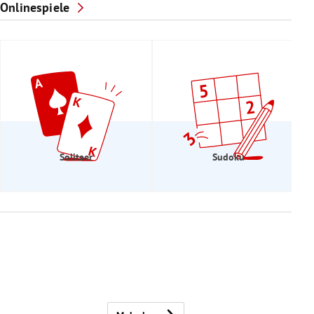
Onlinespiele
Solitaer
Sudoku