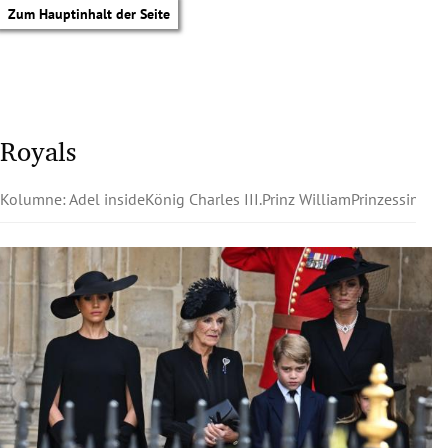
Zum Hauptinhalt der Seite
Royals
Kolumne: Adel inside
König Charles III.
Prinz William
Prinzessin Kat
tik Untermenü