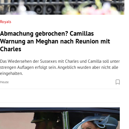
rreich Untermenü
rt Untermenü
Royals
Abmachung gebrochen? Camillas
schaft Untermenü
Warnung an Meghan nach Reunion mit
s Untermenü
Charles
zeit Untermenü
Das Wiedersehen der Sussexes mit Charles und Camilla soll unter
strengen Auflagen erfolgt sein. Angeblich wurden aber nicht alle
eingehalten.
undheit Untermenü
Heute
tur Untermenü
nung Untermenü
lität Untermenü