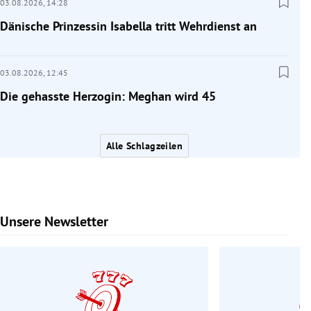
03.08.2026,
14:28
Dänische Prinzessin Isabella tritt Wehrdienst an
03.08.2026,
12:45
Die gehasste Herzogin: Meghan wird 45
Alle Schlagzeilen
Unsere Newsletter
Slide 1 von 6