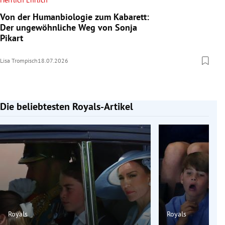
Herrlich Ehrlich
Von der Humanbiologie zum Kabarett:
Der ungewöhnliche Weg von Sonja
Pikart
Lisa Trompisch
18.07.2026
Die beliebtesten Royals-Artikel
Slide 1 von 7
Royals
Royals