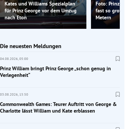
Kates und Williams Spezialplan
Foto: Prinz Ge
für Prinz George vor dem Umzug
fast so groß w
nach Eton
Metern
Die neuesten Meldungen
04.08.2026,
05:00
Prinz William bringt Prinz George „schon genug in
Verlegenheit“
03.08.2026,
15:50
Commonwealth Games: Teurer Auftritt von George &
Charlotte lässt William und Kate erblassen