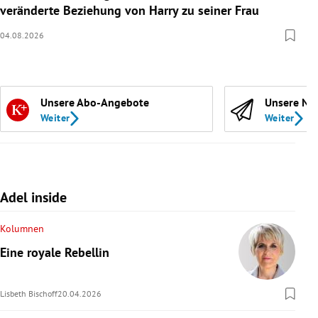
veränderte Beziehung von Harry zu seiner Frau
04.08.2026
Unsere Abo-Angebote
Unsere Ne
Weiter
Weiter
Adel inside
Kolumnen
Eine royale Rebellin
Lisbeth Bischoff
20.04.2026