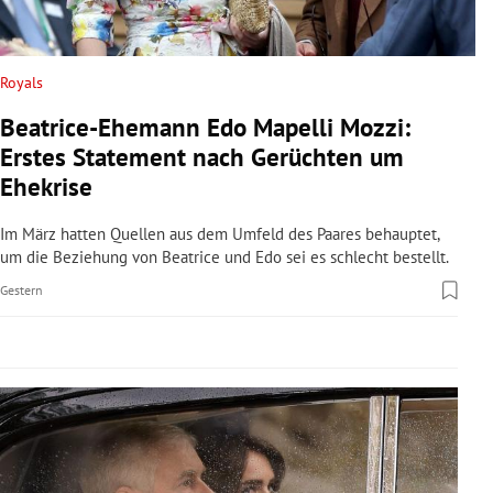
rreich Untermenü
rt Untermenü
Royals
Beatrice-Ehemann Edo Mapelli Mozzi:
schaft Untermenü
Erstes Statement nach Gerüchten um
s Untermenü
Ehekrise
zeit Untermenü
Im März hatten Quellen aus dem Umfeld des Paares behauptet,
um die Beziehung von Beatrice und Edo sei es schlecht bestellt.
undheit Untermenü
Gestern
tur Untermenü
nung Untermenü
lität Untermenü