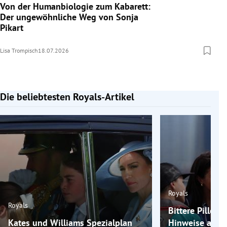
Von der Humanbiologie zum Kabarett:
Der ungewöhnliche Weg von Sonja
Pikart
Lisa Trompisch
18.07.2026
Die beliebtesten Royals-Artikel
Slide 1 von 7
Royals
Royals
Bittere Pille f
Kates und Williams Spezialplan
Hinweise auf v