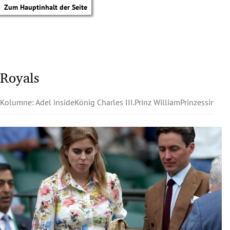
Zum Hauptinhalt der Seite
Royals
Kolumne: Adel inside
König Charles III.
Prinz William
Prinzessin Kat
tik Untermenü