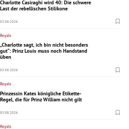
Charlotte Casiraghi wird 40: Die schwere
Last der rebellischen Stilikone
03.08.2026
Royals
„Charlotte sagt, ich bin nicht besonders
gut“: Prinz Louis muss noch Handstand
üben
03.08.2026
Royals
Prinzessin Kates königliche Etikette-
Regel, die für Prinz William nicht gilt
03.08.2026
Royals