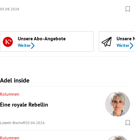
05.08.2026
Unsere Abo-Angebote
Unsere Ne
Weiter
Weiter
Adel inside
Kolumnen
Eine royale Rebellin
Lisbeth Bischoff
20.04.2026
Kolumnen