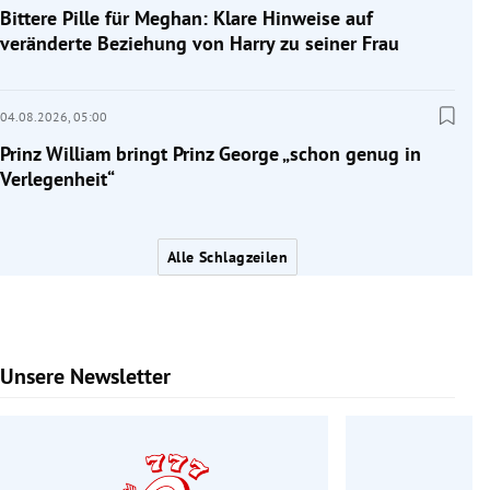
Bittere Pille für Meghan: Klare Hinweise auf
veränderte Beziehung von Harry zu seiner Frau
04.08.2026,
05:00
Prinz William bringt Prinz George „schon genug in
Verlegenheit“
Alle Schlagzeilen
Unsere Newsletter
Slide 1 von 6