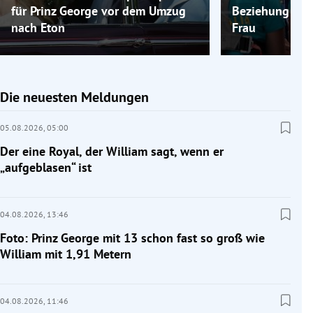
für Prinz George vor dem Umzug
Beziehung von 
nach Eton
Frau
Die neuesten Meldungen
05.08.2026,
05:00
Der eine Royal, der William sagt, wenn er
„aufgeblasen“ ist
04.08.2026,
13:46
Foto: Prinz George mit 13 schon fast so groß wie
William mit 1,91 Metern
04.08.2026,
11:46