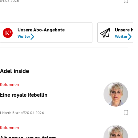
04.08.2026
Unsere Abo-Angebote
Unsere Ne
Weiter
Weiter
Adel inside
Kolumnen
Eine royale Rebellin
Lisbeth Bischoff
20.04.2026
Kolumnen
Alt genug, um zu feiern