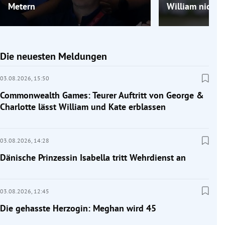
Metern
William nicht g
Die neuesten Meldungen
03.08.2026,
15:50
Commonwealth Games: Teurer Auftritt von George &
Charlotte lässt William und Kate erblassen
03.08.2026,
14:28
Dänische Prinzessin Isabella tritt Wehrdienst an
03.08.2026,
12:45
Die gehasste Herzogin: Meghan wird 45