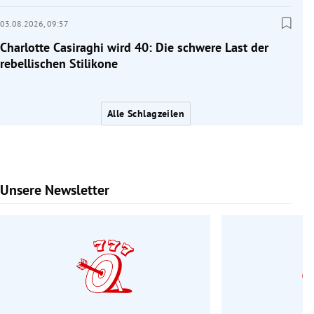
03.08.2026,
09:57
Charlotte Casiraghi wird 40: Die schwere Last der
rebellischen Stilikone
Alle Schlagzeilen
Unsere Newsletter
Slide 1 von 6