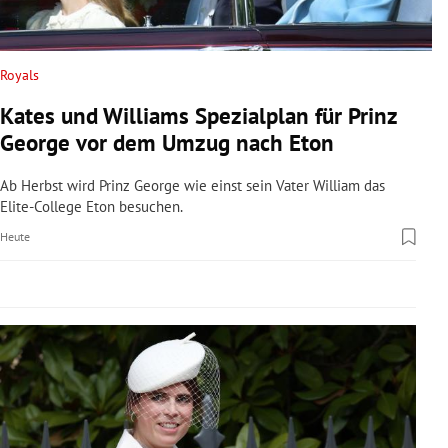
rreich Untermenü
rt Untermenü
Royals
Kates und Williams Spezialplan für Prinz
schaft Untermenü
George vor dem Umzug nach Eton
s Untermenü
Ab Herbst wird Prinz George wie einst sein Vater William das
Elite-College Eton besuchen.
zeit Untermenü
Heute
undheit Untermenü
tur Untermenü
nung Untermenü
lität Untermenü