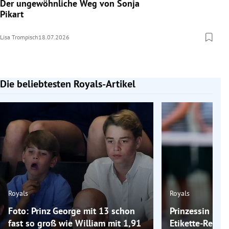
Der ungewöhnliche Weg von Sonja
Pikart
Lisa Trompisch
18.07.2026
Die beliebtesten Royals-Artikel
Slide 1 von 7
Royals
Royals
Foto: Prinz George mit 13 schon
Prinzessin Kat
fast so groß wie William mit 1,91
Etikette-Regel, 