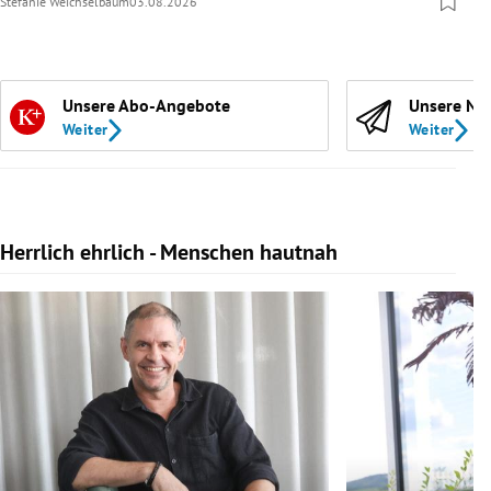
Stefanie Weichselbaum
03.08.2026
Unsere Abo-Angebote
Unsere Ne
Weiter
Weiter
Herrlich ehrlich - Menschen hautnah
Slide 1 von 10