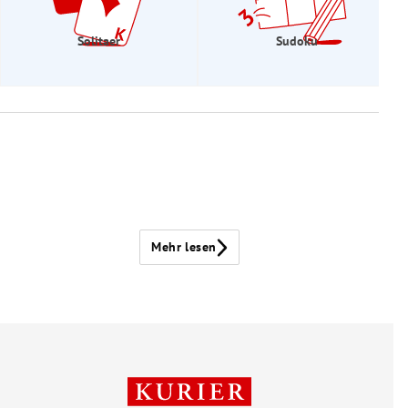
Solitaer
Sudoku
Mehr lesen