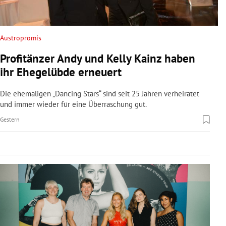
rreich Untermenü
rt Untermenü
Austropromis
Profitänzer Andy und Kelly Kainz haben
schaft Untermenü
ihr Ehegelübde erneuert
s Untermenü
Die ehemaligen „Dancing Stars“ sind seit 25 Jahren verheiratet
und immer wieder für eine Überraschung gut.
zeit Untermenü
Gestern
undheit Untermenü
tur Untermenü
nung Untermenü
lität Untermenü