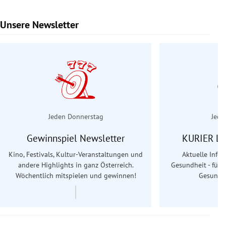
Unsere Newsletter
Slide 1 von 6
Jeden Donnerstag
Jede
Gewinnspiel Newsletter
KURIER Le
Kino, Festivals, Kultur-Veranstaltungen und
Aktuelle Info
andere Highlights in ganz Österreich.
Gesundheit - für S
Wöchentlich mitspielen und gewinnen!
Gesundhe