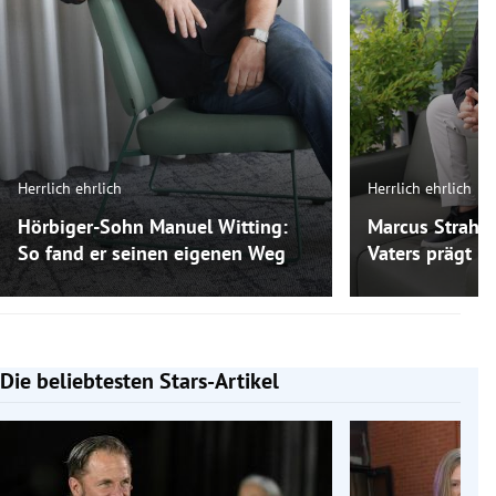
Herrlich ehrlich
Herrlich ehrlich
Hörbiger-Sohn Manuel Witting:
Marcus Strahl:
So fand er seinen eigenen Weg
Vaters prägt ih
Die beliebtesten Stars-Artikel
Slide 1 von 7