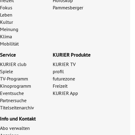
freizeit
Horoskop
Fokus
Pammesberger
Leben
Kultur
Meinung
Klima
Mobilität
Service
KURIER Produkte
KURIER club
KURIER TV
Spiele
profil
TV-Programm
futurezone
Kinoprogramm
Freizeit
Eventsuche
KURIER App
Partnersuche
Titelseitenarchiv
Info und Kontakt
Abo verwalten