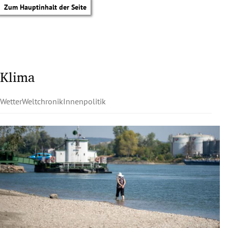
Zum Hauptinhalt der Seite
Klima
Wetter
Weltchronik
Innenpolitik
tik Untermenü