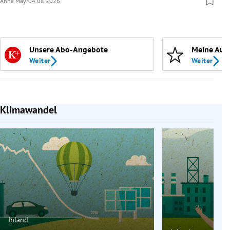
Anna Mayr
04.08.2026
Unsere Abo-Angebote
Meine Aut
Weiter
Weiter
Klimawandel
Slide 1 von 4
Inland