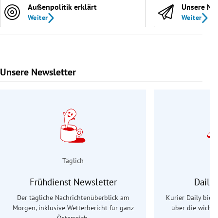
Außenpolitik erklärt
Unsere Ne
Weiter
Weiter
Unsere Newsletter
Slide 1 von 9
Täglich
Frühdienst Newsletter
Daily
Der tägliche Nachrichtenüberblick am
Kurier Daily biet
Morgen, inklusive Wetterbericht für ganz
über die wichti