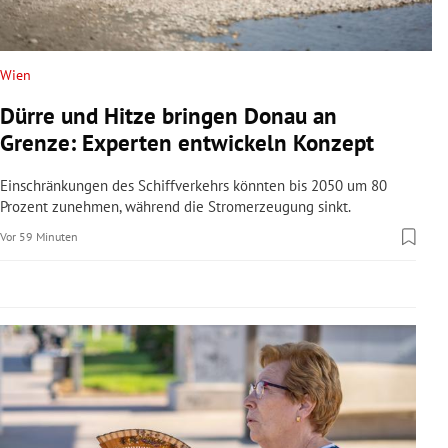
rreich Untermenü
rt Untermenü
Wien
Dürre und Hitze bringen Donau an
schaft Untermenü
Grenze: Experten entwickeln Konzept
s Untermenü
Einschränkungen des Schiffverkehrs könnten bis 2050 um 80
Prozent zunehmen, während die Stromerzeugung sinkt.
zeit Untermenü
Vor 59 Minuten
undheit Untermenü
tur Untermenü
nung Untermenü
lität Untermenü