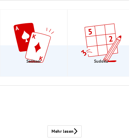
Solitaer
Sudoku
Mehr lesen