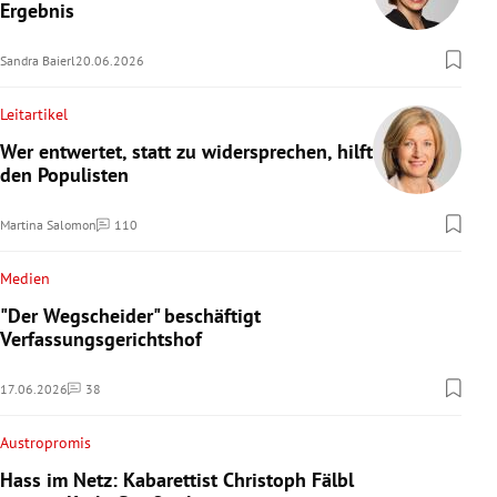
Ergebnis
Sandra Baierl
20.06.2026
Leitartikel
Wer entwertet, statt zu widersprechen, hilft
den Populisten
Martina Salomon
110
Kommentare
Medien
"Der Wegscheider" beschäftigt
Verfassungsgerichtshof
17.06.2026
38
Kommentare
Austropromis
Hass im Netz: Kabarettist Christoph Fälbl