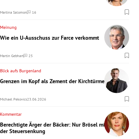
Martina Salomon
16
Kommentare
Meinung
Wie ein U-Ausschuss zur Farce verkommt
Martin Gebhart
25
Kommentare
Blick aufs Burgenland
Grenzen im Kopf als Zement der Kirchtürme
Michael Pekovics
23.06.2026
Kommentar
Berechtigte Ärger der Bäcker: Nur Brösel mit
der Steuersenkung