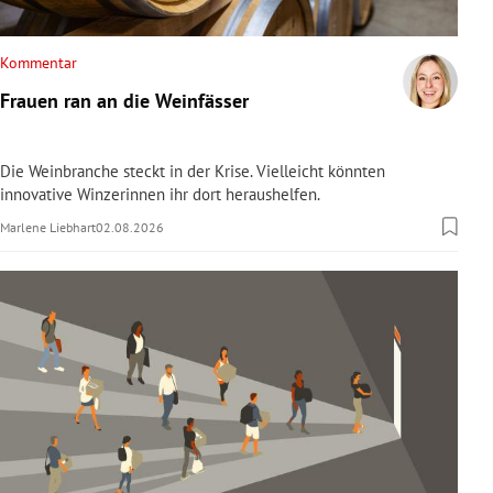
rreich Untermenü
Kommentar
rt Untermenü
Frauen ran an die Weinfässer
schaft Untermenü
Die Weinbranche steckt in der Krise. Vielleicht könnten
s Untermenü
innovative Winzerinnen ihr dort heraushelfen.
Marlene Liebhart
02.08.2026
zeit Untermenü
undheit Untermenü
tur Untermenü
nung Untermenü
lität Untermenü