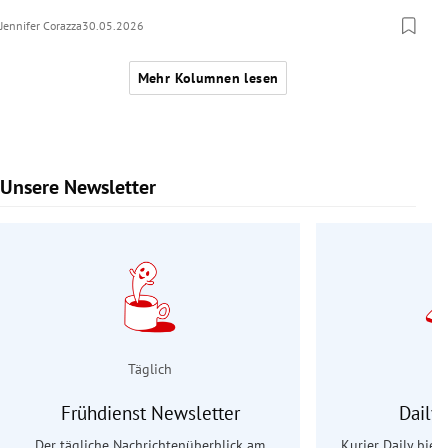
Jennifer Corazza
30.05.2026
Mehr Kolumnen lesen
Unsere Newsletter
Slide 1 von 9
Täglich
Frühdienst Newsletter
Daily
Der tägliche Nachrichtenüberblick am
Kurier Daily biet