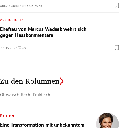
Anita Staudacher
23.06.2026
Austropromis
Ehefrau von Marcus Wadsak wehrt sich
gegen Hasskommentare
22.06.2026
69
Kommentare
Zu den Kolumnen
Ohrwaschl
Recht Praktisch
Karriere
Eine Transformation mit unbekanntem