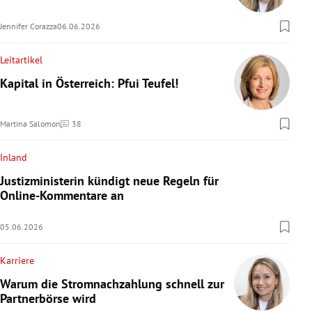
Jennifer Corazza
06.06.2026
Leitartikel
Kapital in Österreich: Pfui Teufel!
Martina Salomon
38
Kommentare
Inland
Justizministerin kündigt neue Regeln für
Online-Kommentare an
05.06.2026
Karriere
Warum die Stromnachzahlung schnell zur
Partnerbörse wird