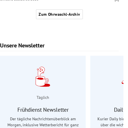
Zum Ohrwaschl-Archiv
Unsere Newsletter
Slide 1 von 9
Täglich
Frühdienst Newsletter
Daily
Der tägliche Nachrichtenüberblick am
Kurier Daily biet
Morgen, inklusive Wetterbericht für ganz
über die wichti