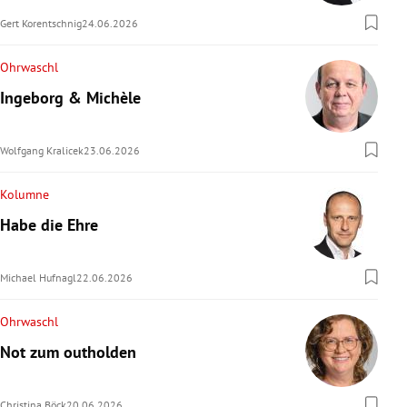
Gert Korentschnig
24.06.2026
Ohrwaschl
Ingeborg & Michèle
Wolfgang Kralicek
23.06.2026
Kolumne
Habe die Ehre
Michael Hufnagl
22.06.2026
Ohrwaschl
Not zum outholden
Christina Böck
20.06.2026