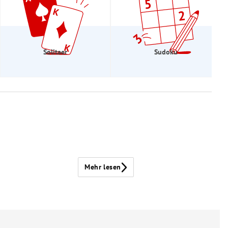
Solitaer
Sudoku
Mehr lesen