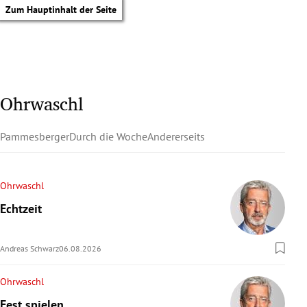
Zum Hauptinhalt der Seite
Ohrwaschl
Pammesberger
Durch die Woche
Andererseits
Ohrwaschl
Echtzeit
Andreas Schwarz
06.08.2026
Ohrwaschl
tik Untermenü
Fest spielen