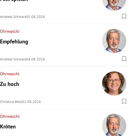
rreich Untermenü
Andreas Schwarz
05.08.2026
rt Untermenü
Ohrwaschl
schaft Untermenü
Empfehlung
s Untermenü
Andreas Schwarz
04.08.2026
zeit Untermenü
Ohrwaschl
undheit Untermenü
Zu hoch
tur Untermenü
Christina Böck
02.08.2026
nung Untermenü
Ohrwaschl
lität Untermenü
Kröten