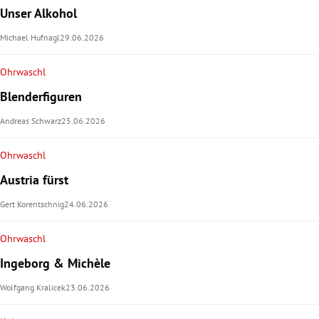
Unser Alkohol
Michael Hufnagl
29.06.2026
Ohrwaschl
Blenderfiguren
Andreas Schwarz
25.06.2026
Ohrwaschl
Austria fürst
Gert Korentschnig
24.06.2026
Ohrwaschl
Ingeborg & Michèle
Wolfgang Kralicek
23.06.2026