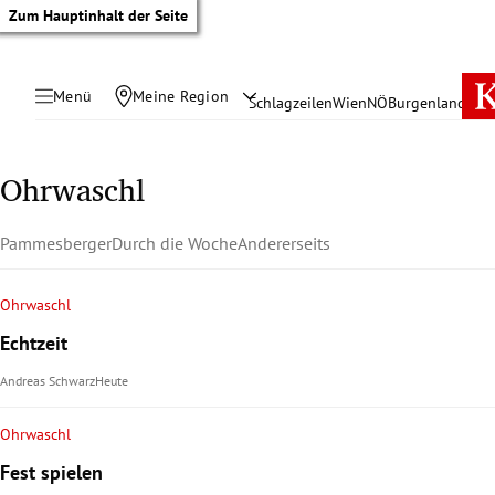
Zum Hauptinhalt der Seite
Menü
Meine Region
Schlagzeilen
Wien
NÖ
Burgenland
Öste
Ohrwaschl
Pammesberger
Durch die Woche
Andererseits
Ohrwaschl
Echtzeit
Andreas Schwarz
Heute
Ohrwaschl
tik Untermenü
Fest spielen
rreich Untermenü