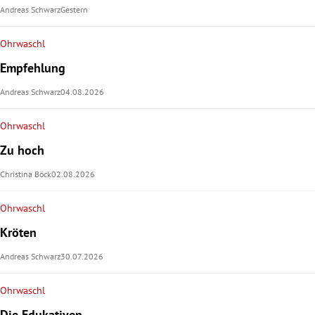
Andreas Schwarz
Gestern
rt Untermenü
Ohrwaschl
schaft Untermenü
Empfehlung
Andreas Schwarz
04.08.2026
s Untermenü
Ohrwaschl
zeit Untermenü
Zu hoch
undheit Untermenü
Christina Böck
02.08.2026
tur Untermenü
Ohrwaschl
Kröten
nung Untermenü
Andreas Schwarz
30.07.2026
lität Untermenü
Ohrwaschl
Die Edukativen