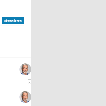
n
Abonnieren