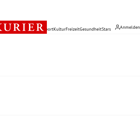
Anmelde
rreich
Politik
Wirtschaft
Sport
Kultur
Freizeit
Gesundheit
Stars