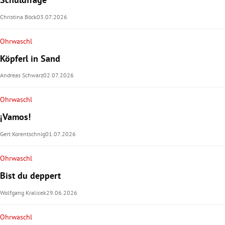
Christina Böck
03.07.2026
Ohrwaschl
Köpferl in Sand
Andreas Schwarz
02.07.2026
Ohrwaschl
¡Vamos!
Gert Korentschnig
01.07.2026
Ohrwaschl
Bist du deppert
Wolfgang Kralicek
29.06.2026
Ohrwaschl