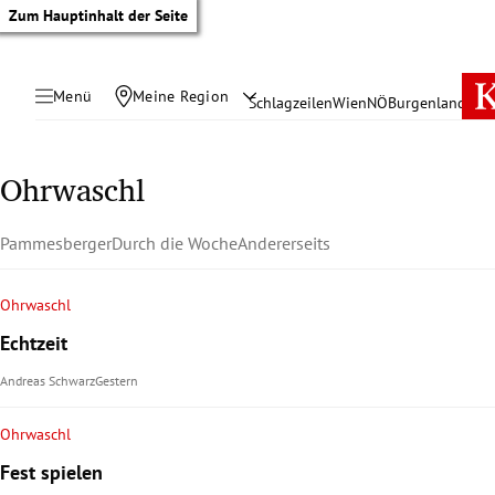
Zum Hauptinhalt der Seite
Menü
Meine Region
Schlagzeilen
Wien
NÖ
Burgenland
Öste
Ohrwaschl
Pammesberger
Durch die Woche
Andererseits
Ohrwaschl
Echtzeit
Andreas Schwarz
Gestern
Ohrwaschl
tik Untermenü
Fest spielen
rreich Untermenü