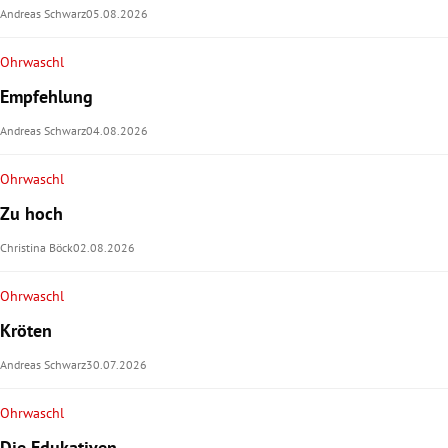
Andreas Schwarz
05.08.2026
rt Untermenü
Ohrwaschl
schaft Untermenü
Empfehlung
Andreas Schwarz
04.08.2026
s Untermenü
Ohrwaschl
zeit Untermenü
Zu hoch
undheit Untermenü
Christina Böck
02.08.2026
tur Untermenü
Ohrwaschl
Kröten
nung Untermenü
Andreas Schwarz
30.07.2026
lität Untermenü
Ohrwaschl
Die Edukativen