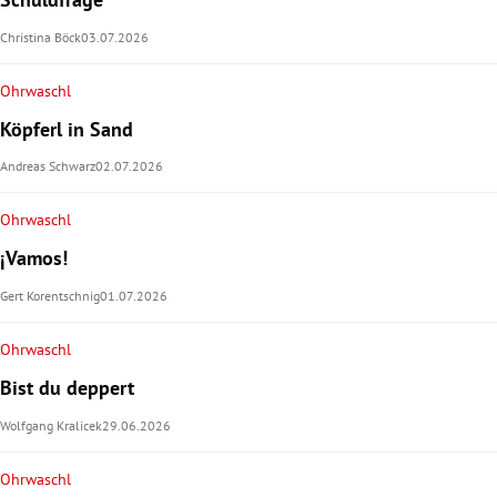
Christina Böck
03.07.2026
Ohrwaschl
Köpferl in Sand
Andreas Schwarz
02.07.2026
Ohrwaschl
¡Vamos!
Gert Korentschnig
01.07.2026
Ohrwaschl
Bist du deppert
Wolfgang Kralicek
29.06.2026
Ohrwaschl