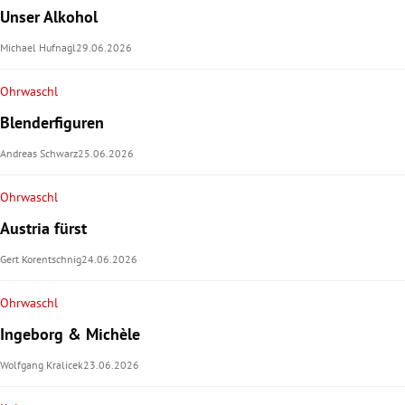
Unser Alkohol
Michael Hufnagl
29.06.2026
Ohrwaschl
Blenderfiguren
Andreas Schwarz
25.06.2026
Ohrwaschl
Austria fürst
Gert Korentschnig
24.06.2026
Ohrwaschl
Ingeborg & Michèle
Wolfgang Kralicek
23.06.2026