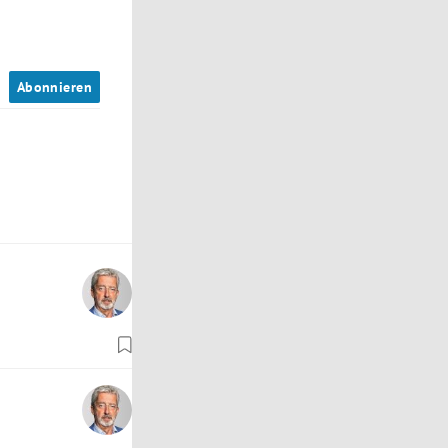
n
Abonnieren