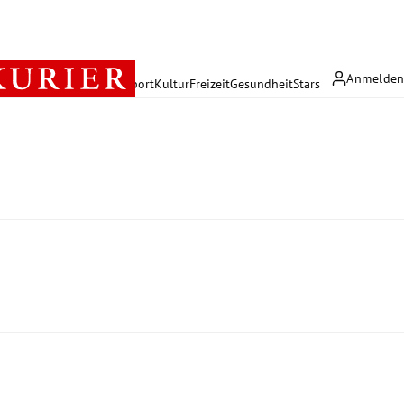
Anmelde
rreich
Politik
Wirtschaft
Sport
Kultur
Freizeit
Gesundheit
Stars