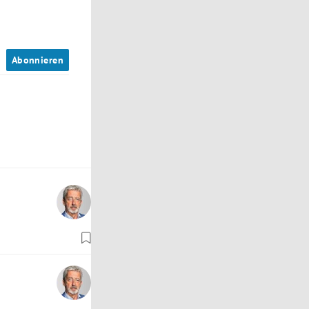
n
Abonnieren