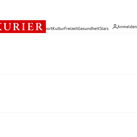
Anmelde
rreich
Politik
Wirtschaft
Sport
Kultur
Freizeit
Gesundheit
Stars