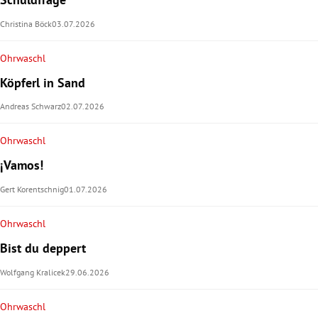
Christina Böck
03.07.2026
Ohrwaschl
Köpferl in Sand
Andreas Schwarz
02.07.2026
Ohrwaschl
¡Vamos!
Gert Korentschnig
01.07.2026
Ohrwaschl
Bist du deppert
Wolfgang Kralicek
29.06.2026
Ohrwaschl