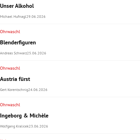
Unser Alkohol
Michael Hufnagl
29.06.2026
Ohrwaschl
Blenderfiguren
Andreas Schwarz
25.06.2026
Ohrwaschl
Austria fürst
Gert Korentschnig
24.06.2026
Ohrwaschl
Ingeborg & Michèle
Wolfgang Kralicek
23.06.2026