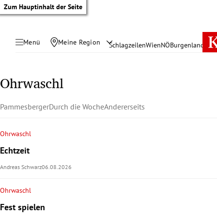
Zum Hauptinhalt der Seite
Menü
Meine Region
Schlagzeilen
Wien
NÖ
Burgenland
Öste
Ohrwaschl
Pammesberger
Durch die Woche
Andererseits
Ohrwaschl
Echtzeit
Andreas Schwarz
06.08.2026
Ohrwaschl
tik Untermenü
Fest spielen
rreich Untermenü