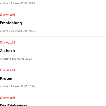
Andreas Schwarz
05.08.2026
rt Untermenü
Ohrwaschl
schaft Untermenü
Empfehlung
Andreas Schwarz
04.08.2026
s Untermenü
Ohrwaschl
zeit Untermenü
Zu hoch
undheit Untermenü
Christina Böck
02.08.2026
tur Untermenü
Ohrwaschl
Kröten
nung Untermenü
Andreas Schwarz
30.07.2026
lität Untermenü
Ohrwaschl
Die Edukativen