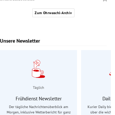
Zum Ohrwaschl-Archiv
Unsere Newsletter
Slide 1 von 9
Täglich
Frühdienst Newsletter
Daily
Der tägliche Nachrichtenüberblick am
Kurier Daily biet
Morgen, inklusive Wetterbericht für ganz
über die wichti