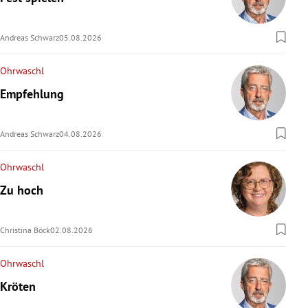
rreich Untermenü
Andreas Schwarz
05.08.2026
rt Untermenü
Ohrwaschl
schaft Untermenü
Empfehlung
s Untermenü
Andreas Schwarz
04.08.2026
zeit Untermenü
Ohrwaschl
undheit Untermenü
Zu hoch
tur Untermenü
Christina Böck
02.08.2026
nung Untermenü
Ohrwaschl
lität Untermenü
Kröten