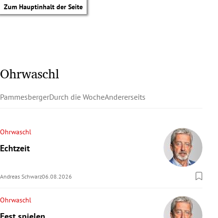
Zum Hauptinhalt der Seite
Ohrwaschl
Pammesberger
Durch die Woche
Andererseits
Ohrwaschl
Echtzeit
Andreas Schwarz
06.08.2026
Ohrwaschl
tik Untermenü
Fest spielen