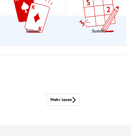
Solitaer
Sudoku
Mehr lesen