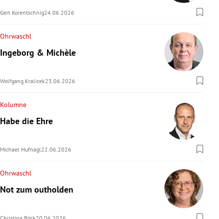
Gert Korentschnig
24.06.2026
Ohrwaschl
Ingeborg & Michèle
Wolfgang Kralicek
23.06.2026
Kolumne
Habe die Ehre
Michael Hufnagl
22.06.2026
Ohrwaschl
Not zum outholden
Christina Böck
20.06.2026