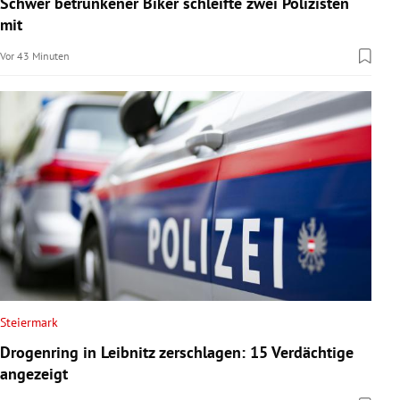
Schwer betrunkener Biker schleifte zwei Polizisten
rreich Untermenü
mit
Vor 43 Minuten
rt Untermenü
schaft Untermenü
s Untermenü
zeit Untermenü
undheit Untermenü
tur Untermenü
nung Untermenü
Steiermark
Drogenring in Leibnitz zerschlagen: 15 Verdächtige
lität Untermenü
angezeigt