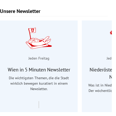
Unsere Newsletter
Slide 1 von 9
Jeden Freitag
Jeden
Wien in 5 Minuten Newsletter
Niederösterr
Ne
Die wichtigsten Themen, die die Stadt
wirklich bewegen kuratiert in einem
Was ist in Nieder
Newsletter.
Der wöchentliche
Re