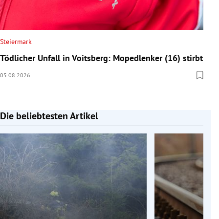
Steiermark
Tödlicher Unfall in Voitsberg: Mopedlenker (16) stirbt
05.08.2026
Die beliebtesten Artikel
Slide 1 von 7