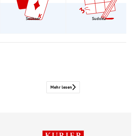
Solitaer
Sudoku
Mehr lesen