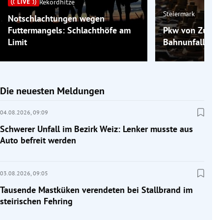
Rekordhitze
Steiermark
Notschlachtungen wegen
Futtermangels: Schlachthöfe am
Pkw von Zug er
Limit
Bahnunfall bei
Die neuesten Meldungen
04.08.2026,
09:09
Schwerer Unfall im Bezirk Weiz: Lenker musste aus
Auto befreit werden
03.08.2026,
09:05
Tausende Mastküken verendeten bei Stallbrand im
steirischen Fehring