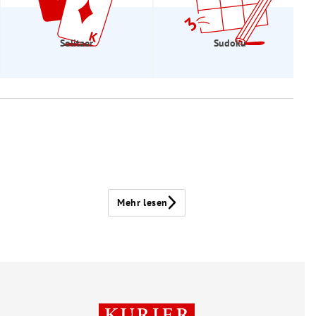
Solitaer
Sudoku
Mehr lesen