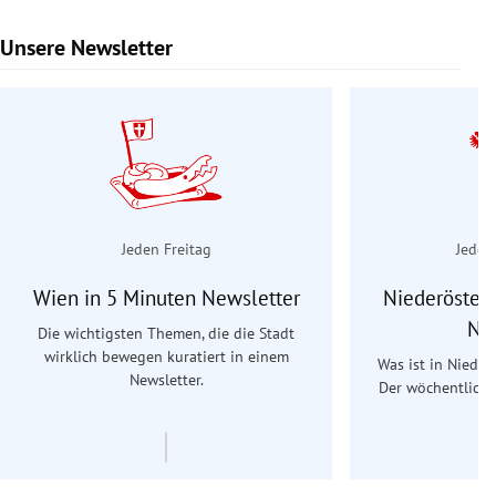
Unsere Newsletter
Slide 1 von 9
Jeden Freitag
Jeden
Wien in 5 Minuten Newsletter
Niederösterr
Ne
Die wichtigsten Themen, die die Stadt
wirklich bewegen kuratiert in einem
Was ist in Nieder
Newsletter.
Der wöchentliche
Re