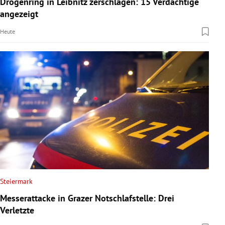
Drogenring in Leibnitz zerschlagen: 15 Verdächtige
rreich Untermenü
angezeigt
Heute
rt Untermenü
schaft Untermenü
s Untermenü
zeit Untermenü
undheit Untermenü
tur Untermenü
nung Untermenü
Steiermark
Messerattacke in Grazer Notschlafstelle: Drei
lität Untermenü
Verletzte