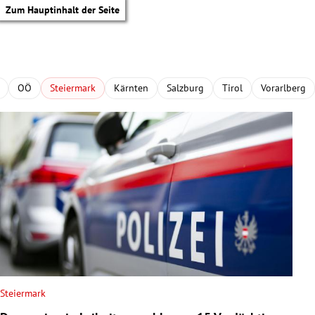
Zum Hauptinhalt der Seite
OÖ
Steiermark
Kärnten
Salzburg
Tirol
Vorarlberg
Steiermark
tik Untermenü