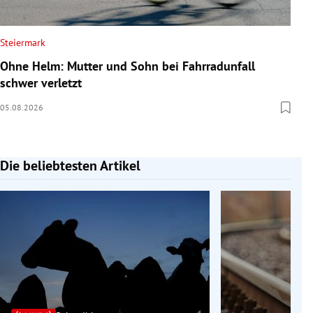
Steiermark
Ohne Helm: Mutter und Sohn bei Fahrradunfall
schwer verletzt
05.08.2026
Die beliebtesten Artikel
Slide 1 von 7