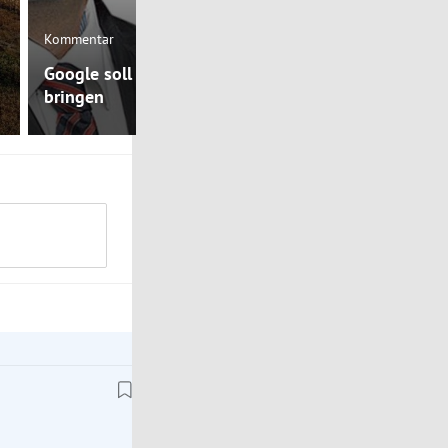
Interaktiv
Kommentar
Österreich 
Google soll auch Wertschöpfung
Hitzestress:
bringen
in Bildern