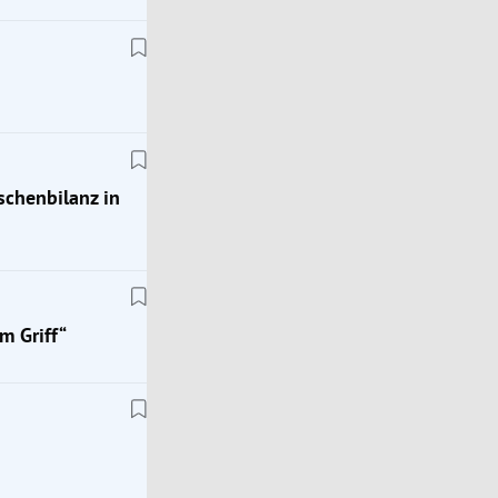
schenbilanz in
m Griff“
Steiermark
Drogenring in Leibnitz zerschlagen: 15 Verdächt
angezeigt