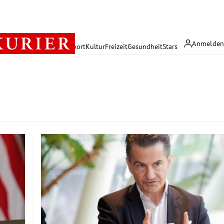
Anmelde
rreich
Politik
Wirtschaft
Sport
Kultur
Freizeit
Gesundheit
Stars