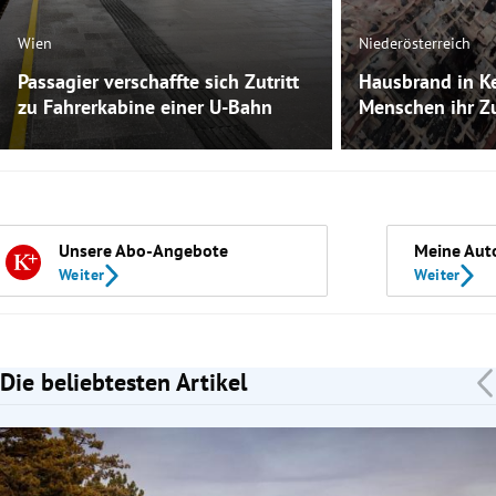
Wien
Niederösterreich
Passagier verschaffte sich Zutritt
Hausbrand in K
zu Fahrerkabine einer U-Bahn
Menschen ihr Z
Unsere Abo-Angebote
Meine Aut
Weiter
Weiter
Die beliebtesten Artikel
Slide 1 von 7