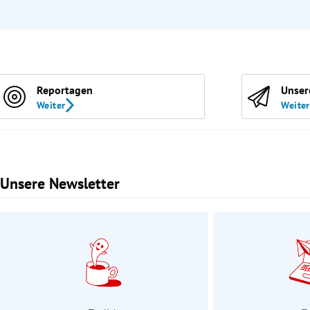
Reportagen
Unser
Weiter
Weiter
Unsere Newsletter
Slide 1 von 3