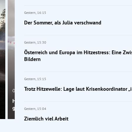
Gestern,
16:15
Der Sommer, als Julia verschwand
Gestern,
15:30
Österreich und Europa im Hitzestress: Eine Zwi
Bildern
Gestern,
15:15
Trotz Hitzewelle: Lage laut Krisenkoordinator „i
Österreich
Homophobe Gewalt steigt: 330 Gewaltverbrechen
gegen Homosexuelle im Vorjahr
Gestern,
15:04
Ziemlich viel Arbeit