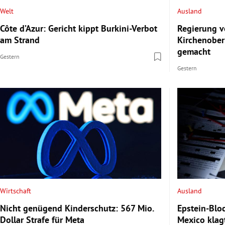
Welt
Ausland
Côte d’Azur: Gericht kippt Burkini-Verbot
Regierung v
am Strand
Kirchenober
gemacht
Gestern
Gestern
Wirtschaft
Ausland
Nicht genügend Kinderschutz: 567 Mio.
Epstein-Blo
Dollar Strafe für Meta
Mexico klag