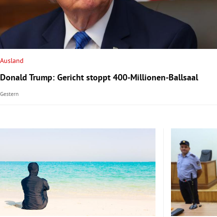
rt Untermenü
schaft Untermenü
Ausland
s Untermenü
Donald Trump: Gericht stoppt 400-Millionen-Ballsaal
zeit Untermenü
Gestern
undheit Untermenü
tur Untermenü
nung Untermenü
lität Untermenü