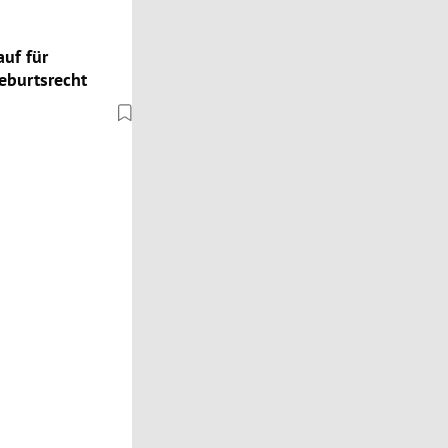
uf für
eburtsrecht