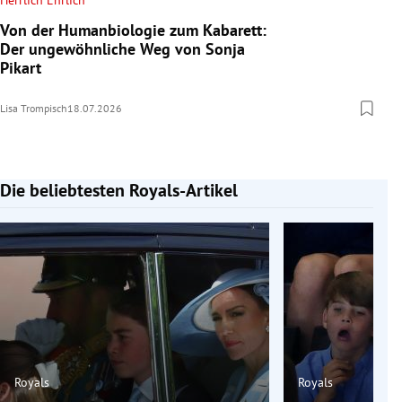
Herrlich Ehrlich
Von der Humanbiologie zum Kabarett:
Der ungewöhnliche Weg von Sonja
Pikart
Lisa Trompisch
18.07.2026
Die beliebtesten Royals-Artikel
Slide 1 von 7
Royals
Royals