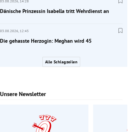
03.08.2026,
14:28
Dänische Prinzessin Isabella tritt Wehrdienst an
03.08.2026,
12:45
Die gehasste Herzogin: Meghan wird 45
Alle Schlagzeilen
Unsere Newsletter
Slide 1 von 6