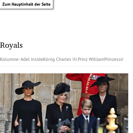
Zum Hauptinhalt der Seite
Royals
Kolumne: Adel inside
König Charles III.
Prinz William
Prinzessin Kat
tik Untermenü