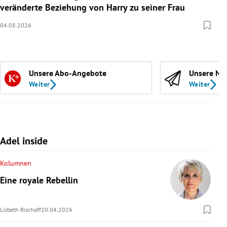
veränderte Beziehung von Harry zu seiner Frau
04.08.2026
Unsere Abo-Angebote
Unsere Ne
Weiter
Weiter
Adel inside
Kolumnen
Eine royale Rebellin
Lisbeth Bischoff
20.04.2026