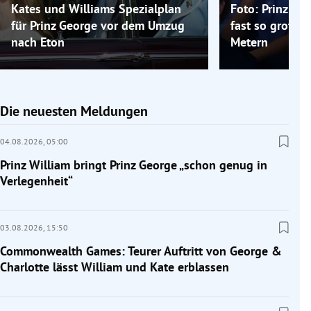
Kates und Williams Spezialplan
Foto: Prinz Ge
für Prinz George vor dem Umzug
fast so groß w
nach Eton
Metern
Die neuesten Meldungen
04.08.2026,
05:00
Prinz William bringt Prinz George „schon genug in
Verlegenheit“
03.08.2026,
15:50
Commonwealth Games: Teurer Auftritt von George &
Charlotte lässt William und Kate erblassen