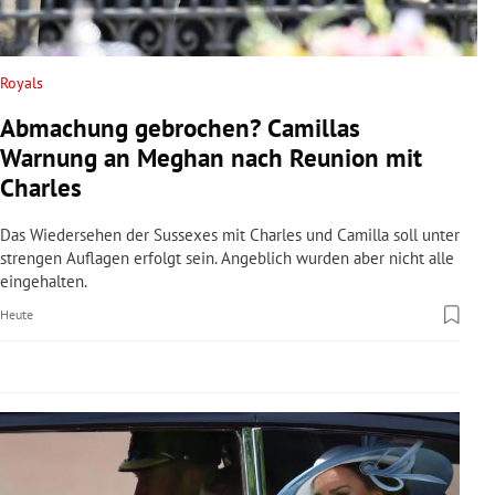
rreich Untermenü
rt Untermenü
Royals
Abmachung gebrochen? Camillas
schaft Untermenü
Warnung an Meghan nach Reunion mit
s Untermenü
Charles
zeit Untermenü
Das Wiedersehen der Sussexes mit Charles und Camilla soll unter
strengen Auflagen erfolgt sein. Angeblich wurden aber nicht alle
eingehalten.
undheit Untermenü
Heute
tur Untermenü
nung Untermenü
lität Untermenü