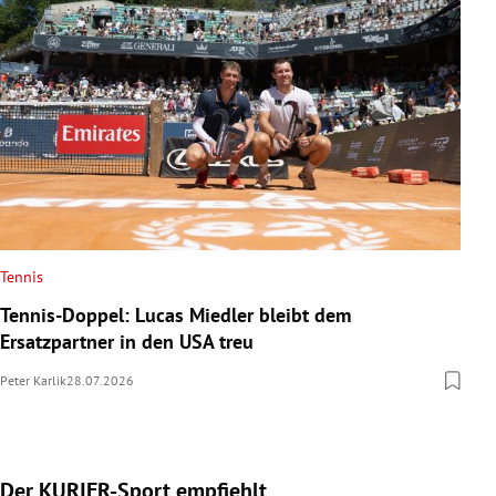
Tennis
Tennis-Doppel: Lucas Miedler bleibt dem
Ersatzpartner in den USA treu
Peter Karlik
28.07.2026
Der KURIER-Sport empfiehlt
Slide 1 von 5