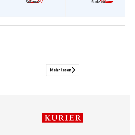
Solitaer
Sudoku
Mehr lesen