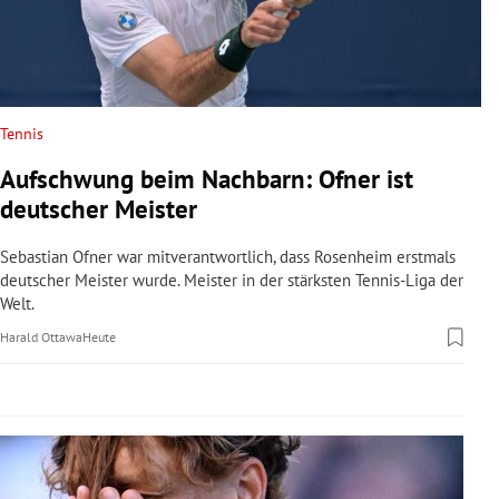
rreich Untermenü
rt Untermenü
schaft Untermenü
Tennis
Aufschwung beim Nachbarn: Ofner ist
s Untermenü
deutscher Meister
zeit Untermenü
Sebastian Ofner war mitverantwortlich, dass Rosenheim erstmals
deutscher Meister wurde. Meister in der stärksten Tennis-Liga der
undheit Untermenü
Welt.
Harald Ottawa
Heute
tur Untermenü
nung Untermenü
lität Untermenü