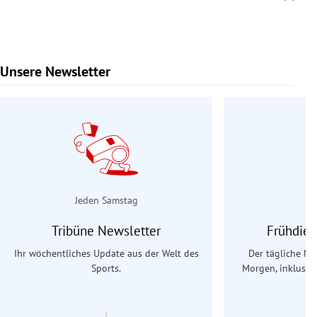
Unsere Newsletter
Slide 1 von 9
Jeden Samstag
Tribüne Newsletter
Frühdien
Ihr wöchentliches Update aus der Welt des
Der tägliche Na
Sports.
Morgen, inklusive
Ös