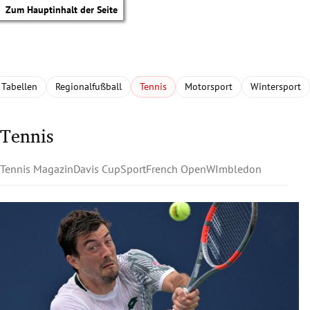
Zum Hauptinhalt der Seite
Tabellen
Regionalfußball
Tennis
Motorsport
Wintersport
Tennis
Tennis Magazin
Davis Cup
Sport
French Open
WImbledon
tik Untermenü