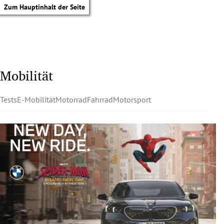
Zum Hauptinhalt der Seite
Mobilität
Tests
E-Mobilität
Motorrad
Fahrrad
Motorsport
tik Untermenü