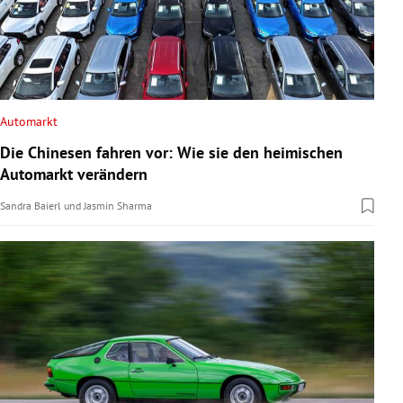
Automarkt
Die Chinesen fahren vor: Wie sie den heimischen
Automarkt verändern
Sandra Baierl
und
Jasmin Sharma