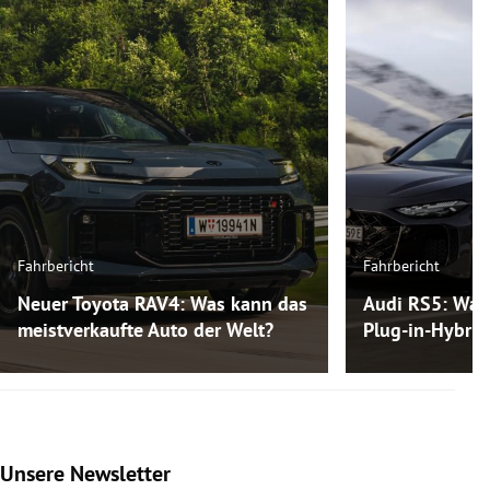
Fahrbericht
Fahrbericht
Neuer Toyota RAV4: Was kann das
Audi RS5: Was
meistverkaufte Auto der Welt?
Plug-in-Hybri
Unsere Newsletter
Slide 1 von 9