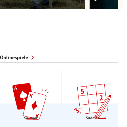
Onlinespiele
Solitaer
Sudoku