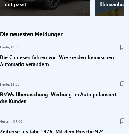
gut passt
Klimaanlage k
Die neuesten Meldungen
Heute,
13:00
Die Chinesen fahren vor: Wie sie den heimischen
Automarkt verändern
Heute,
11:02
BMWs Überraschung: Werbung im Auto polarisiert
die Kunden
Gestern,
05:00
Zeitreise ins Jahr 1976: Mit dem Porsche 924