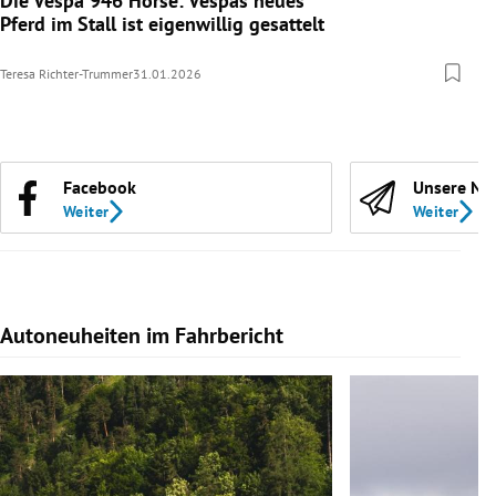
Die Vespa 946 Horse: Vespas neues
Pferd im Stall ist eigenwillig gesattelt
Teresa Richter-Trummer
31.01.2026
Facebook
Unsere Ne
Weiter
Weiter
Autoneuheiten im Fahrbericht
Slide 1 von 7