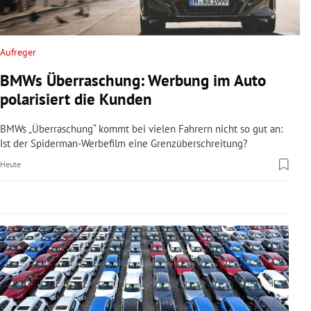
rreich Untermenü
rt Untermenü
Aufreger
BMWs Überraschung: Werbung im Auto
schaft Untermenü
polarisiert die Kunden
s Untermenü
BMWs „Überraschung“ kommt bei vielen Fahrern nicht so gut an:
Ist der Spiderman-Werbefilm eine Grenzüberschreitung?
zeit Untermenü
Heute
undheit Untermenü
tur Untermenü
nung Untermenü
lität Untermenü