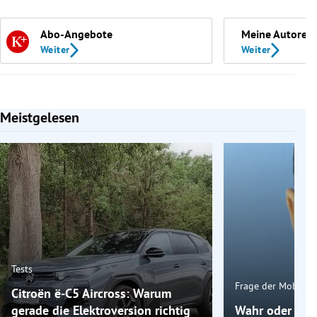
Abo-Angebote
Meine Autoren
Weiter
Weiter
Meistgelesen
Slide 1 von 7
Tests
Frage der Mobilitä
Citroën ë-C5 Aircross: Warum
gerade die Elektroversion richtig
Wahr oder fals