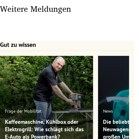
Weitere Meldungen
Gut zu wissen
Slide 1 von 7
Frage der Mobilität
News
Kaffeemaschine, Kühlbox oder
Die beliebtest
Elektrogrill: Wie schlägt sich das
Neuwagenmode
E-Auto als Powerbank?
großen Umwel