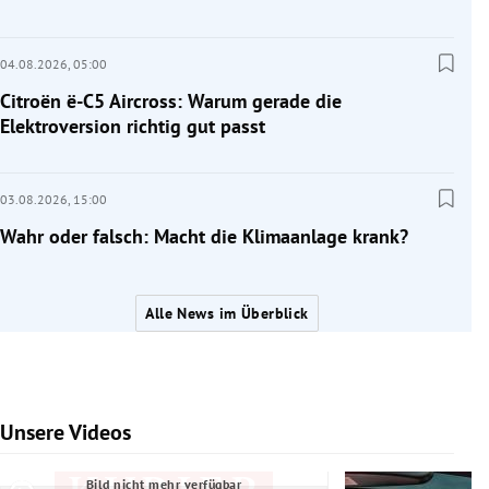
04.08.2026,
05:00
Citroën ë-C5 Aircross: Warum gerade die
Elektroversion richtig gut passt
03.08.2026,
15:00
Wahr oder falsch: Macht die Klimaanlage krank?
Alle News im Überblick
Unsere Videos
Slide 1 von 7
Bild nicht mehr verfügbar