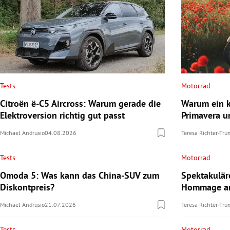
Tests
Motorrad
Citroën ë-C5 Aircross: Warum gerade die
Warum ein k
Elektroversion richtig gut passt
Primavera u
Michael Andrusio
04.08.2026
Teresa Richter-Tr
Tests
Motorrad
Omoda 5: Was kann das China-SUV zum
Spektakulä
Diskontpreis?
Hommage an
Michael Andrusio
21.07.2026
Teresa Richter-Tr
Tests
Motorrad