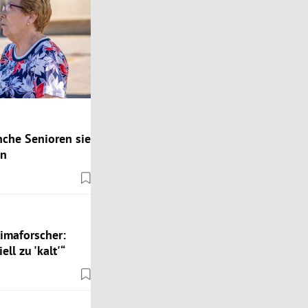
che Senioren sie
en
limaforscher:
ll zu 'kalt'“