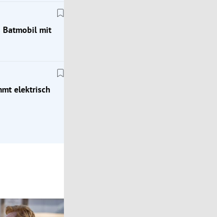
s Batmobil mit
Klassik
Zeitreise ins Jahr 1976: Mit dem Porsche 924
mt elektrisch