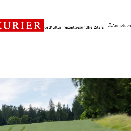
Anmelde
rreich
Politik
Wirtschaft
Sport
Kultur
Freizeit
Gesundheit
Stars