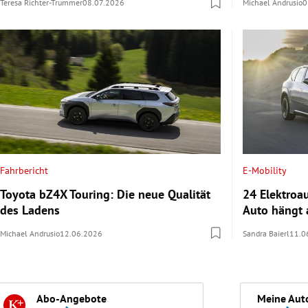
Teresa Richter-Trummer
08.07.2026
Michael Andrusio
0
Fahrbericht
E-Mobility
Toyota bZ4X Touring: Die neue Qualität
24 Elektroa
des Ladens
Auto hängt 
Michael Andrusio
12.06.2026
Sandra Baierl
11.0
Abo-Angebote
Meine Aut