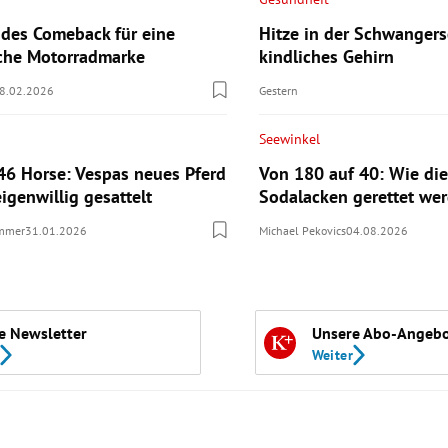
des Comeback für eine
Hitze in der Schwangers
sche Motorradmarke
kindliches Gehirn
8.02.2026
Gestern
Seewinkel
46 Horse: Vespas neues Pferd
Von 180 auf 40: Wie die
eigenwillig gesattelt
Sodalacken gerettet wer
ummer
31.01.2026
Michael Pekovics
04.08.2026
e Newsletter
Unsere Abo-Angeb
Weiter