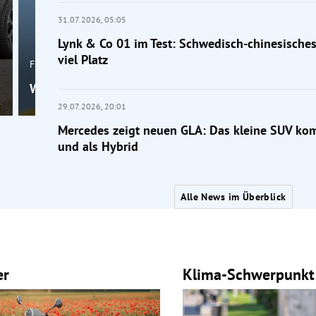
31.07.2026,
05:05
Lynk & Co 01 im Test: Schwedisch-chinesische
viel Platz
Frage der Mobilität
Wahr oder falsch: Macht die Klimaanlage krank?
29.07.2026,
20:01
Mercedes zeigt neuen GLA: Das kleine SUV kom
und als Hybrid
Alle News im Überblick
er
Klima-Schwerpunkt