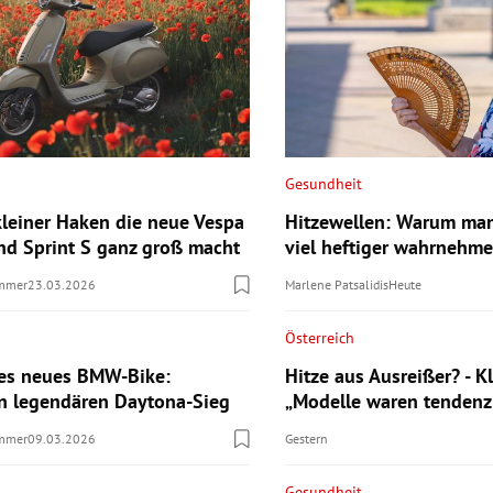
Gesundheit
leiner Haken die neue Vespa
Hitzewellen: Warum man
nd Sprint S ganz groß macht
viel heftiger wahrnehm
ummer
23.03.2026
Marlene Patsalidis
Heute
Österreich
res neues BMW-Bike:
Hitze aus Ausreißer? - K
 legendären Daytona-Sieg
„Modelle waren tendenzie
ummer
09.03.2026
Gestern
Gesundheit