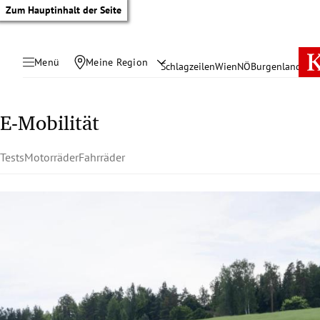
Zum Hauptinhalt der Seite
Menü
Meine Region
Schlagzeilen
Wien
NÖ
Burgenland
Öste
E-Mobilität
Tests
Motorräder
Fahrräder
tik Untermenü
rreich Untermenü