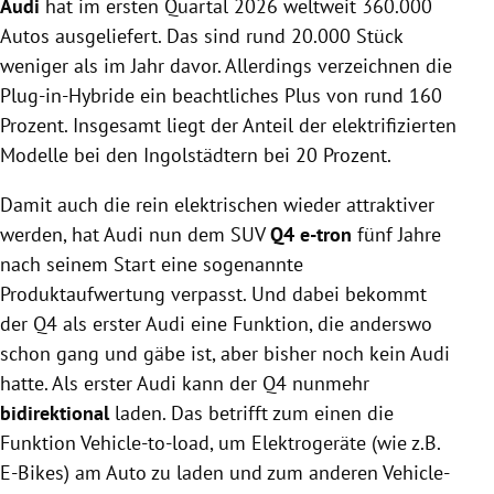
Audi
hat im ersten Quartal 2026 weltweit 360.000
zum bidirektionalen Laden (Vehicle-to-load und
Vehicle-to-Home).
Autos ausgeliefert. Das sind rund 20.000 Stück
Mehr Reichweite durch effizientere E-Maschinen,
weniger als im Jahr davor. Allerdings verzeichnen die
zwei Akkugrößen, neue Ladeleistung bis 185 kW
Plug-in-Hybride ein beachtliches Plus von rund 160
und verschiedene Antriebsvarianten.
Prozent. Insgesamt liegt der Anteil der elektrifizierten
Überarbeitetes Interieur mit serienmäßigen großen
Modelle bei den Ingolstädtern bei 20 Prozent.
Displays, optionalem Beifahrerbildschirm und
erweitertem Infotainment mit Sprachsteuerung.
Damit auch die rein elektrischen wieder attraktiver
werden, hat Audi nun dem SUV
Q4 e-tron
fünf Jahre
nach seinem Start eine sogenannte
Produktaufwertung verpasst. Und dabei bekommt
der Q4 als erster Audi eine Funktion, die anderswo
schon gang und gäbe ist, aber bisher noch kein Audi
hatte. Als erster Audi kann der Q4 nunmehr
bidirektional
laden. Das betrifft zum einen die
Funktion Vehicle-to-load, um Elektrogeräte (wie z.B.
E-Bikes) am Auto zu laden und zum anderen Vehicle-