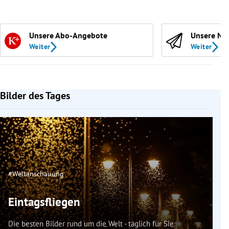
Unsere Abo-Angebote
Unsere Ne
Weiter
Weiter
Bilder des Tages
#Weltanschauung
Eintagsfliegen
Die besten Bilder rund um die Welt - täglich für Sie