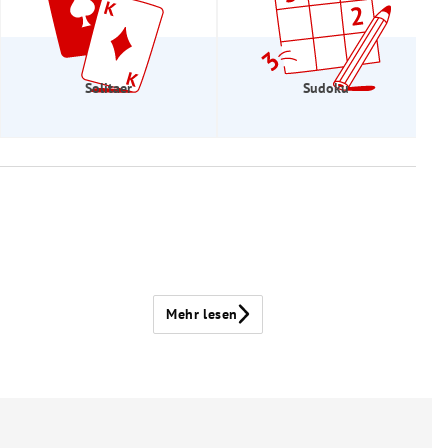
Solitaer
Sudoku
Mehr lesen