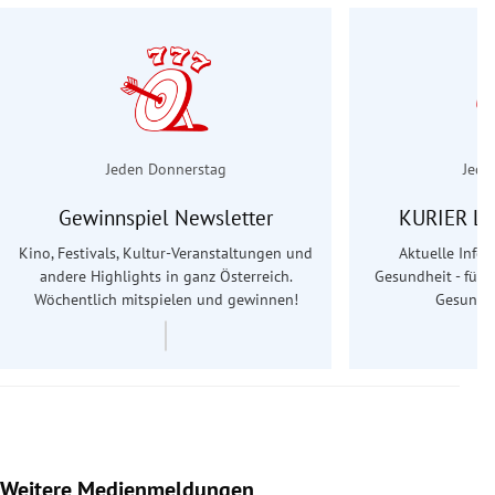
Jeden Donnerstag
Jede
Gewinnspiel Newsletter
KURIER Le
Kino, Festivals, Kultur-Veranstaltungen und
Aktuelle Info
andere Highlights in ganz Österreich.
Gesundheit - für S
Wöchentlich mitspielen und gewinnen!
Gesundhe
Weitere Medienmeldungen