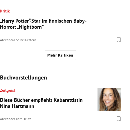
Kritik
„Harry Potter“-Star im finnischen Baby-
Horror: „Nightborn“
Alexandra Seibel
Gestern
Mehr Kritiken
Buchvorstellungen
Zeitgeist
Diese Bücher empfiehlt Kabarettistin
Nina Hartmann
Alexander Kern
Heute