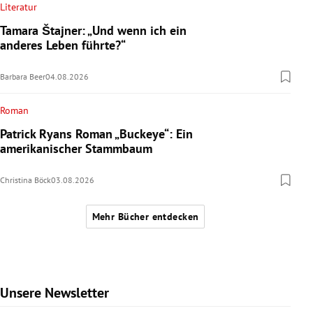
Literatur
Tamara Štajner: „Und wenn ich ein
anderes Leben führte?“
Barbara Beer
04.08.2026
Roman
Patrick Ryans Roman „Buckeye“: Ein
amerikanischer Stammbaum
Christina Böck
03.08.2026
Mehr Bücher entdecken
Unsere Newsletter
Slide 1 von 6