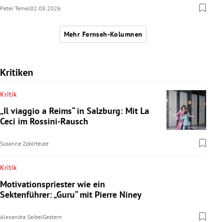
Peter Temel
02.08.2026
Mehr Fernseh-Kolumnen
Kritiken
Kritik
„Il viaggio a Reims“ in Salzburg: Mit La
Ceci im Rossini-Rausch
Susanne Zobl
Heute
Kritik
Motivationspriester wie ein
Sektenführer: „Guru“ mit Pierre Niney
Alexandra Seibel
Gestern