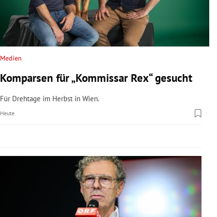
rreich Untermenü
rt Untermenü
schaft Untermenü
Medien
Komparsen für „Kommissar Rex“ gesucht
s Untermenü
Für Drehtage im Herbst in Wien.
zeit Untermenü
Heute
undheit Untermenü
tur Untermenü
nung Untermenü
lität Untermenü