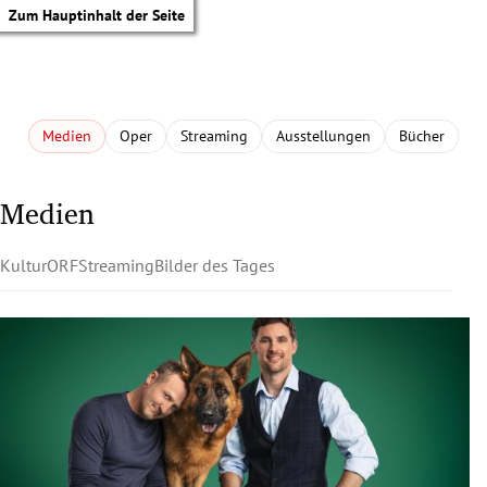
Zum Hauptinhalt der Seite
Medien
Oper
Streaming
Ausstellungen
Bücher
Medien
Kultur
ORF
Streaming
Bilder des Tages
tik Untermenü