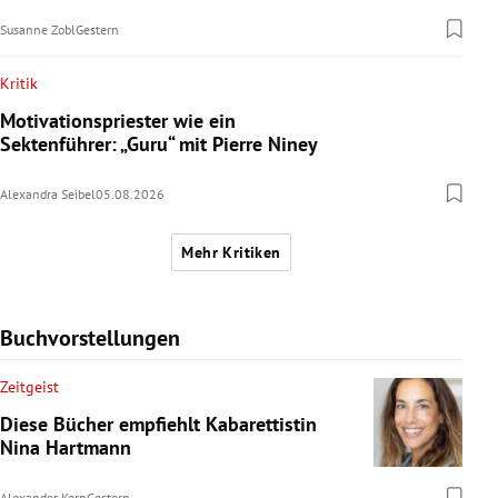
Susanne Zobl
Gestern
Kritik
Motivationspriester wie ein
Sektenführer: „Guru“ mit Pierre Niney
Alexandra Seibel
05.08.2026
Mehr Kritiken
Buchvorstellungen
Zeitgeist
Diese Bücher empfiehlt Kabarettistin
Nina Hartmann
Alexander Kern
Gestern