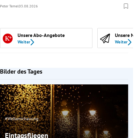
Peter Temel
03.08.2026
Unsere Abo-Angebote
Unsere Ne
Weiter
Weiter
Bilder des Tages
#Weltanschauung
Eintagsfliegen