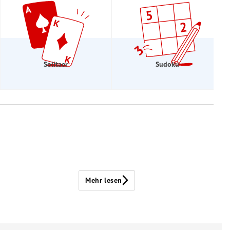
Solitaer
Sudoku
Mehr lesen