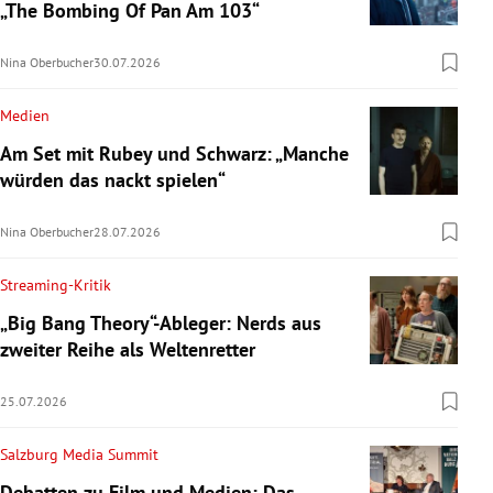
„The Bombing Of Pan Am 103“
Nina Oberbucher
30.07.2026
Medien
Am Set mit Rubey und Schwarz: „Manche
würden das nackt spielen“
Nina Oberbucher
28.07.2026
Streaming-Kritik
„Big Bang Theory“-Ableger: Nerds aus
zweiter Reihe als Weltenretter
25.07.2026
Salzburg Media Summit
Debatten zu Film und Medien: Das