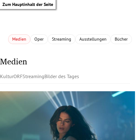
Zum Hauptinhalt der Seite
Medien
Oper
Streaming
Ausstellungen
Bücher
Medien
Kultur
ORF
Streaming
Bilder des Tages
tik Untermenü