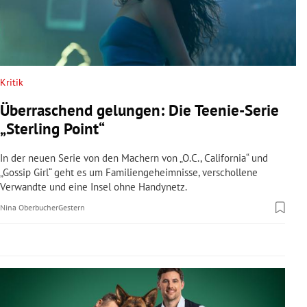
rreich Untermenü
rt Untermenü
schaft Untermenü
Kritik
Überraschend gelungen: Die Teenie-Serie
s Untermenü
„Sterling Point“
zeit Untermenü
In der neuen Serie von den Machern von „O.C., California“ und
„Gossip Girl“ geht es um Familiengeheimnisse, verschollene
undheit Untermenü
Verwandte und eine Insel ohne Handynetz.
Nina Oberbucher
Gestern
tur Untermenü
nung Untermenü
lität Untermenü