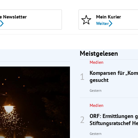
e Newsletter
Mein Kurier
Weiter
Meistgelesen
Medien
Komparsen für „Kom
gesucht
Gestern
Medien
ORF: Ermittlungen 
Stiftungsratschef He
Gestern