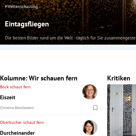
#Weltanschauung
Eintagsfliegen
Die besten Bilder rund um die Welt - täglich für Sie zusammengest
Kolumne: Wir schauen fern
Kritiken
Böck schaut fern
Eiszeit
Christina Böck
Gestern
Oberbucher schaut fern
Durcheinander