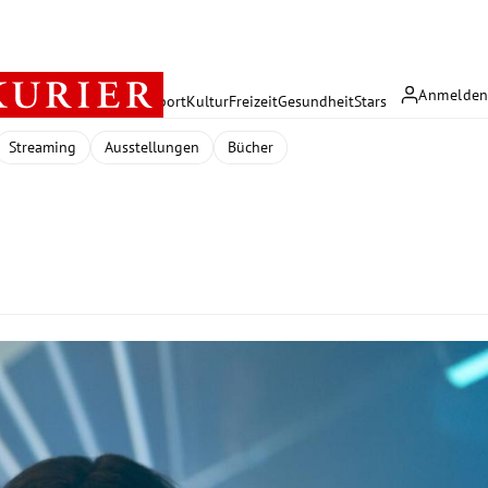
Anmelde
rreich
Politik
Wirtschaft
Sport
Kultur
Freizeit
Gesundheit
Stars
Streaming
Ausstellungen
Bücher