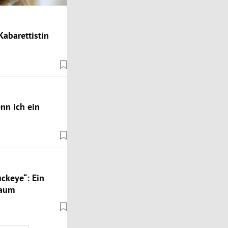
Kabarettistin
nn ich ein
ckeye“: Ein
baum