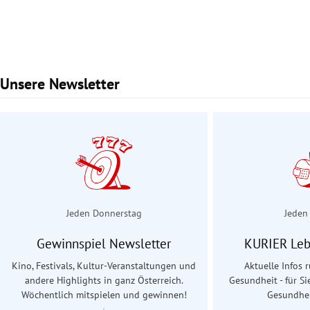
Unsere Newsletter
Slide 1 von 2
Jeden Donnerstag
Jeden
Gewinnspiel Newsletter
KURIER Leb
Kino, Festivals, Kultur-Veranstaltungen und
Aktuelle Infos
andere Highlights in ganz Österreich.
Gesundheit - für Si
Wöchentlich mitspielen und gewinnen!
Gesundhei