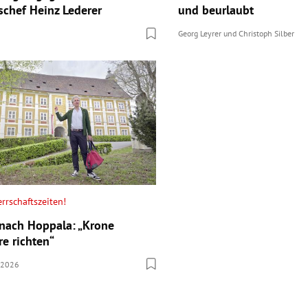
schef Heinz Lederer
und beurlaubt
Georg Leyrer
und
Christoph Silber
rrschaftszeiten!
 nach Hoppala: „Krone
re richten“
.2026