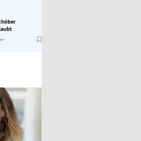
Schöber
laubt
ber