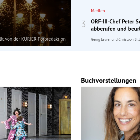
Medien
ORF-III-Chef Peter 
abberufen und beur
ellt von der KURIER-Fotoredaktion
Georg Leyrer
und
Christoph Sil
Buchvorstellungen