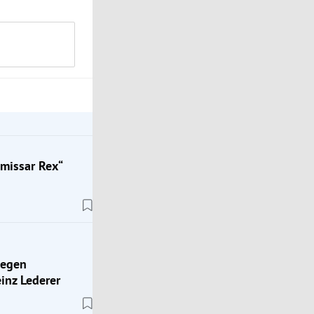
missar Rex“
gegen
inz Lederer