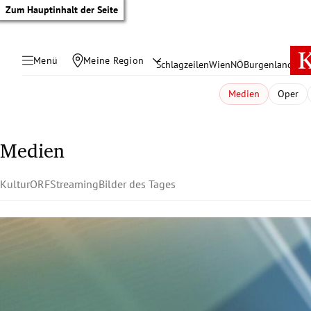
Zum Hauptinhalt der Seite
Menü
Meine Region
Schlagzeilen
Wien
NÖ
Burgenland
Öste
Medien
Oper
Medien
Kultur
ORF
Streaming
Bilder des Tages
tik Untermenü
rreich Untermenü