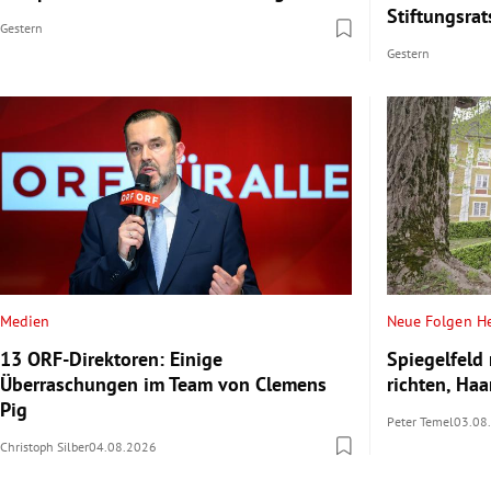
Stiftungsrat
Gestern
Gestern
Medien
Neue Folgen He
13 ORF-Direktoren: Einige
Spiegelfeld
Überraschungen im Team von Clemens
richten, Haa
Pig
Peter Temel
03.08
Christoph Silber
04.08.2026