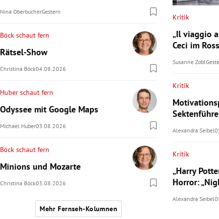
Nina Oberbucher
Gestern
Kritik
„Il viaggio 
Böck schaut fern
Ceci im Ros
Rätsel-Show
Susanne Zobl
Gest
Christina Böck
04.08.2026
Kritik
Huber schaut fern
Motivationsp
Odyssee mit Google Maps
Sektenführer
Michael Huber
03.08.2026
Alexandra Seibel
0
Böck schaut fern
Kritik
Minions und Mozarte
„Harry Potte
Horror: „Ni
Christina Böck
03.08.2026
Alexandra Seibel
0
Mehr Fernseh-Kolumnen