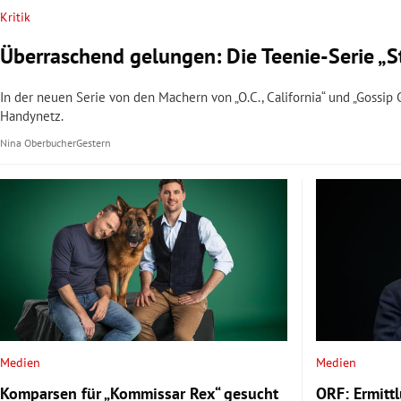
Kritik
Überraschend gelungen: Die Teenie-Serie „St
In der neuen Serie von den Machern von „O.C., California“ und „Gossip
Handynetz.
Nina Oberbucher
Gestern
Medien
Medien
Komparsen für „Kommissar Rex“ gesucht
ORF: Ermitt