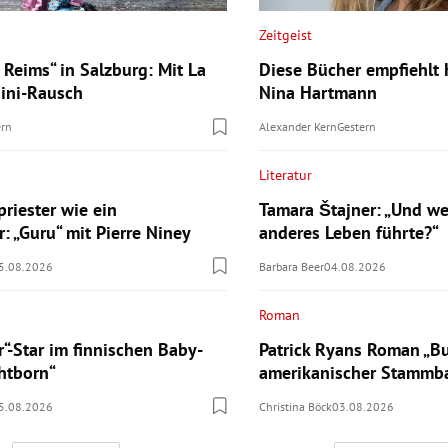
Zeitgeist
a Reims“ in Salzburg: Mit La
Diese Bücher empfiehlt 
sini-Rausch
Nina Hartmann
ern
Alexander Kern
Gestern
Literatur
riester wie ein
Tamara Štajner: „Und we
: „Guru“ mit Pierre Niney
anderes Leben führte?“
5.08.2026
Barbara Beer
04.08.2026
Roman
r“-Star im finnischen Baby-
Patrick Ryans Roman „Bu
ghtborn“
amerikanischer Stamm
5.08.2026
Christina Böck
03.08.2026