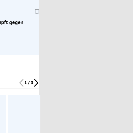
im Mürztal
mpft gegen
1 / 3