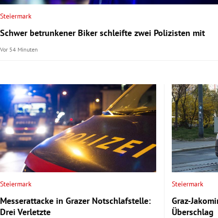
Steiermark
rt Untermenü
Schwer betrunkener Biker schleifte zwei Polizisten mit
schaft Untermenü
Vor 54 Minuten
s Untermenü
zeit Untermenü
undheit Untermenü
tur Untermenü
nung Untermenü
lität Untermenü
Steiermark
Steiermark
Messerattacke in Grazer Notschlafstelle:
Graz-Jakomin
Drei Verletzte
Überschlag