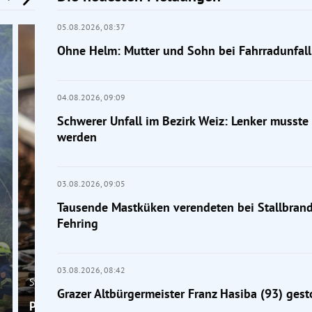
05.08.2026,
08:37
Ohne Helm: Mutter und Sohn bei Fahrradunfall 
04.08.2026,
09:09
Schwerer Unfall im Bezirk Weiz: Lenker musste 
werden
03.08.2026,
09:05
Tausende Mastküken verendeten bei Stallbrand
Fehring
03.08.2026,
08:42
Steiermark
Grazer Altbürgermeister Franz Hasiba (93) ges
Pkw von Zug erfasst: Frau bei Bahnunfall bei Graz