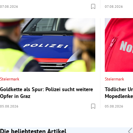
07.08.2026
07.08.2026
Steiermark
Steiermark
Goldkette als Spur: Polizei sucht weitere
Tödlicher Un
Opfer in Graz
Mopedlenker
05.08.2026
05.08.2026
Die beliebtesten Artikel
Slide 1 von 7