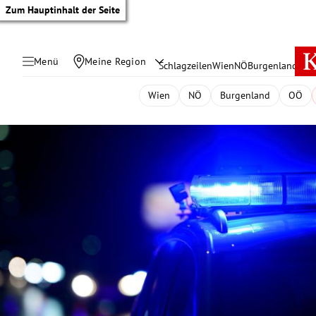
Zum Hauptinhalt der Seite
Menü
Meine Region
Schlagzeilen
Wien
NÖ
Burgenland
Öste
Wien
NÖ
Burgenland
OÖ
tik Untermenü
rreich Untermenü