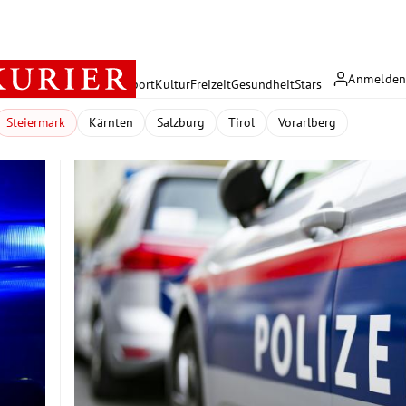
Anmelde
rreich
Politik
Wirtschaft
Sport
Kultur
Freizeit
Gesundheit
Stars
Steiermark
Kärnten
Salzburg
Tirol
Vorarlberg