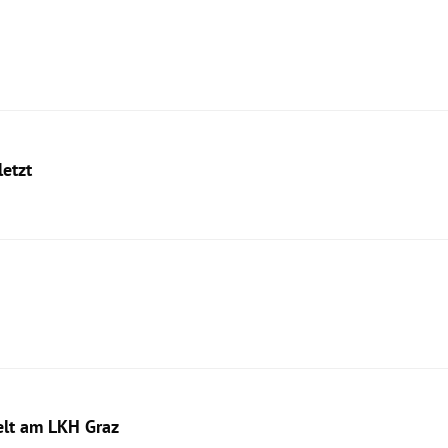
letzt
elt am LKH Graz