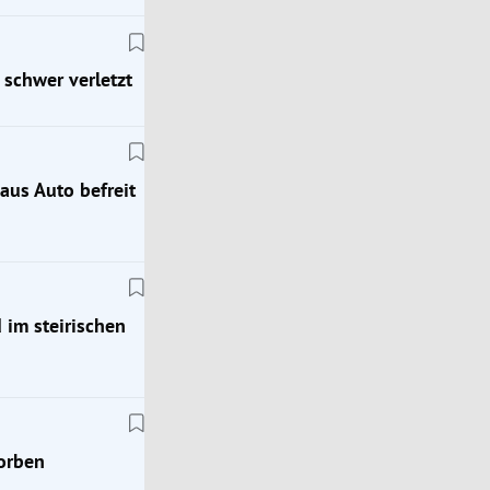
schwer verletzt
aus Auto befreit
 im steirischen
Lokalaugenschein
torben
Neuberg statt Neuseeland: Wirtspaar verwöhnt 