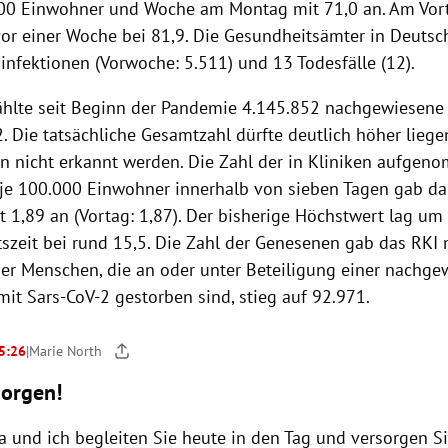
00 Einwohner und Woche am Montag mit 71,0 an. Am Vort
 vor einer Woche bei 81,9. Die Gesundheitsämter in Deuts
infektionen (Vorwoche: 5.511) und 13 Todesfälle (12).
ählte seit Beginn der Pandemie 4.145.852 nachgewiesene 
. Die tatsächliche Gesamtzahl dürfte deutlich höher liegen
en nicht erkannt werden. Die Zahl der in Kliniken aufge
 je 100.000 Einwohner innerhalb von sieben Tagen gab da
t 1,89 an (Vortag: 1,87). Der bisherige Höchstwert lag um
szeit bei rund 15,5. Die Zahl der Genesenen gab das RKI 
der Menschen, die an oder unter Beteiligung einer nachg
mit Sars-CoV-2 gestorben sind, stieg auf 92.971.
 5:26
|
Marie North
orgen!
a und ich begleiten Sie heute in den Tag und versorgen S