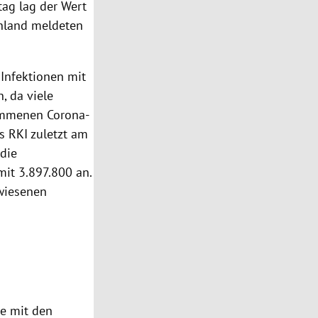
ag lag der Wert
chland meldeten
Infektionen mit
, da viele
nommenen Corona-
s RKI zuletzt am
 die
mit 3.897.800 an.
ewiesenen
ie mit den