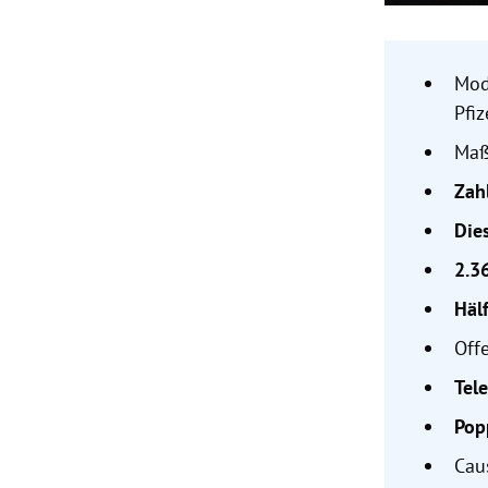
Mod
Pfiz
Ma
Zah
Die
2.3
Häl
Off
Tel
Pop
Cau