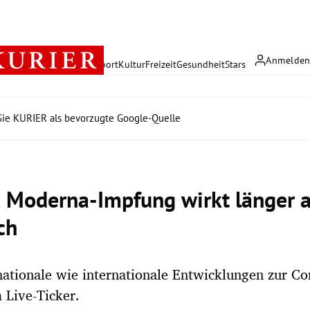
Anmelde
rreich
Politik
Wirtschaft
Sport
Kultur
Freizeit
Gesundheit
Stars
ie KURIER als bevorzugte Google-Quelle
: Moderna-Impfung wirkt länger a
ch
nationale wie internationale Entwicklungen zur C
 Live-Ticker.