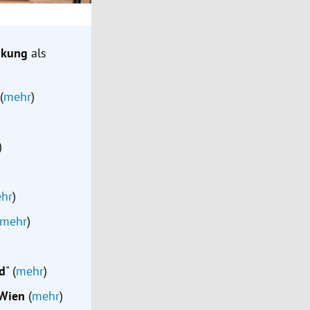
ankung
als
(
mehr
)
)
hr
)
mehr
)
nd
" (
mehr
)
 Wien
(
mehr
)