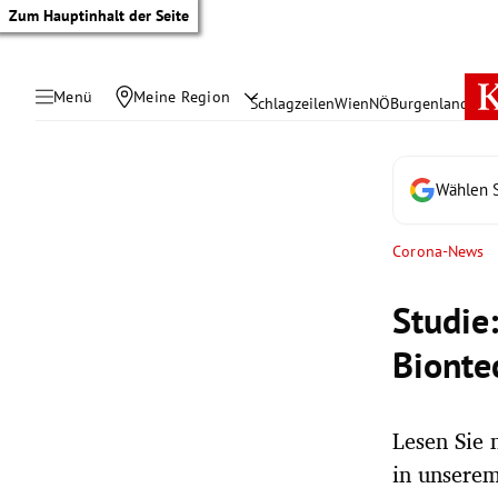
Zum Hauptinhalt der Seite
Menü
Meine Region
Schlagzeilen
Wien
NÖ
Burgenland
Öste
Wählen S
Corona-News
Studie
Bionte
Lesen Sie 
tik Untermenü
in unserem
rreich Untermenü