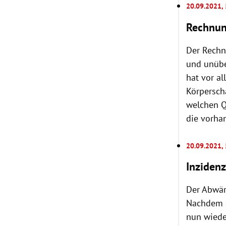
20.09.2021,
Rechnun
Der Rechn
und unübe
hat vor a
Körperscha
welchen Q
die vorha
20.09.2021,
Inzidenz
Der Abwär
Nachdem d
nun wiede