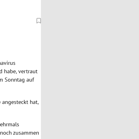
navirus
d habe, vertraut
 am Sonntag auf
e angesteckt hat,
mehrmals
er noch zusammen