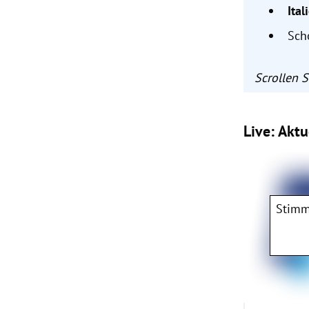
Ital
Sc
Scrollen 
Live: Akt
Stimm