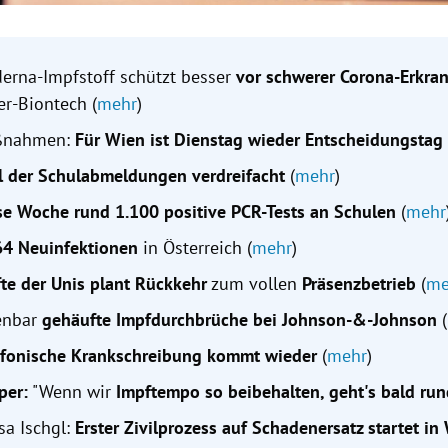
erna-Impfstoff schützt besser
vor schwerer Corona-Erkr
er-Biontech (
mehr
)
ßnahmen:
Für Wien ist Dienstag wieder Entscheidungstag
l der Schulabmeldungen verdreifacht
(
mehr
)
se Woche rund 1.100 positive PCR-Tests an Schulen
(
mehr
64 Neuinfektionen
in Österreich (
mehr
)
fte der Unis plant Rückkehr
zum vollen
Präsenzbetrieb
(
me
enbar
gehäufte
Impfdurchbrüche bei Johnson-&-Johnson
(
efonische Krankschreibung kommt wieder
(
mehr
)
per:
"Wenn wir
Impftempo so beibehalten, geht's bald ru
sa Ischgl:
Erster Zivilprozess auf Schadenersatz startet in