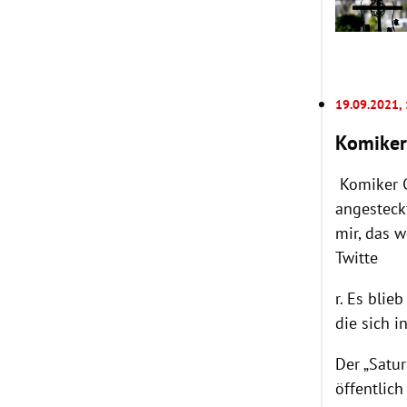
19.09.2021,
Komiker
Komiker C
angesteckt
mir, das w
Twitte
r. Es blie
die sich i
Der „Satu
öffentlic