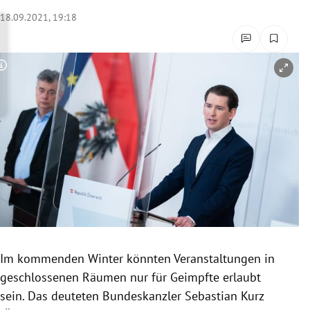
rreich Untermenü
18.09.2021, 19:18
rt Untermenü
Copyright-Hinweis öffnen/schließen
schaft Untermenü
s Untermenü
zeit Untermenü
undheit Untermenü
tur Untermenü
nung Untermenü
Im kommenden Winter könnten Veranstaltungen in
geschlossenen Räumen nur für Geimpfte erlaubt
lität Untermenü
sein. Das deuteten Bundeskanzler Sebastian Kurz