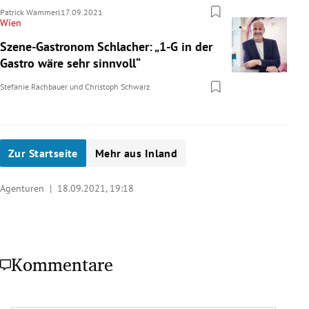
Patrick Wammerl
17.09.2021
Wien
Szene-Gastronom Schlacher: „1-G in der
Gastro wäre sehr sinnvoll“
Stefanie Rachbauer
und
Christoph Schwarz
Zur Startseite
Mehr aus Inland
Agenturen |
18.09.2021, 19:18
Kommentare