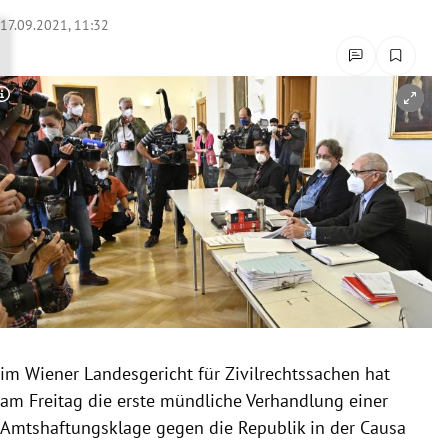
rreich Untermenü
17.09.2021, 11:32
rt Untermenü
Copyright-Hinweis öffnen/schließen
schaft Untermenü
s Untermenü
zeit Untermenü
undheit Untermenü
tur Untermenü
nung Untermenü
im Wiener Landesgericht für Zivilrechtssachen hat
am Freitag die erste mündliche Verhandlung einer
lität Untermenü
Amtshaftungsklage gegen die Republik in der Causa