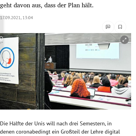
geht davon aus, dass der Plan hält.
rreich Untermenü
17.09.2021, 13:04
rt Untermenü
schaft Untermenü
Copyright-Hinweis öffnen/schließen
s Untermenü
zeit Untermenü
undheit Untermenü
tur Untermenü
nung Untermenü
lität Untermenü
Die Hälfte der Unis will nach drei Semestern, in
denen coronabedingt ein Großteil der Lehre digital