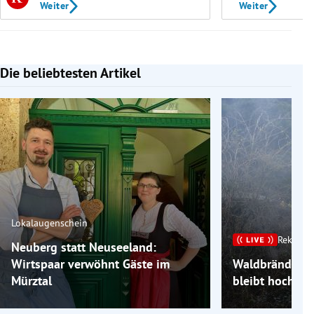
Weiter
Weiter
Die beliebtesten Artikel
Slide 1 von 7
Lokalaugenschein
Rekordh
Neuberg statt Neuseeland:
Wirtspaar verwöhnt Gäste im
Waldbrände im
Mürztal
bleibt hochso