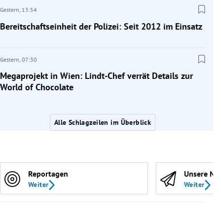
Gestern,
13:54
Bereitschaftseinheit der Polizei: Seit 2012 im Einsatz
Gestern,
07:30
Megaprojekt in Wien: Lindt-Chef verrät Details zur
World of Chocolate
Alle Schlagzeilen im Überblick
Reportagen
Unsere Ne
Weiter
Weiter