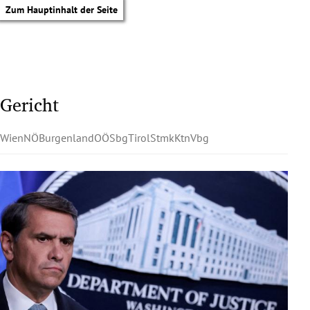
Zum Hauptinhalt der Seite
Gericht
Wien
NÖ
Burgenland
OÖ
Sbg
Tirol
Stmk
Ktn
Vbg
tik Untermenü