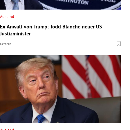
rreich Untermenü
Ausland
rt Untermenü
Ex-Anwalt von Trump: Todd Blanche neuer US-
Justizminister
schaft Untermenü
Gestern
s Untermenü
zeit Untermenü
undheit Untermenü
tur Untermenü
nung Untermenü
lität Untermenü