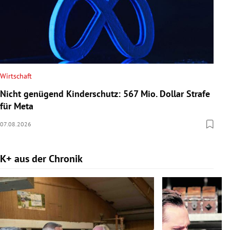
Wirtschaft
Nicht genügend Kinderschutz: 567 Mio. Dollar Strafe
für Meta
07.08.2026
K+ aus der Chronik
Slide 1 von 9