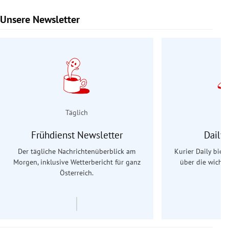
Unsere Newsletter
Slide 1 von 9
Täglich
Frühdienst Newsletter
Daily
Der tägliche Nachrichtenüberblick am
Kurier Daily biet
Morgen, inklusive Wetterbericht für ganz
über die wichti
Österreich.