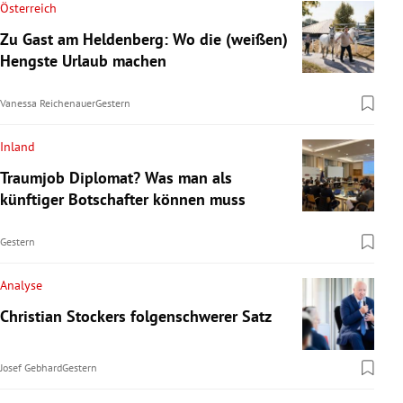
Österreich
Zu Gast am Heldenberg: Wo die (weißen)
Hengste Urlaub machen
Vanessa Reichenauer
Gestern
Inland
Traumjob Diplomat? Was man als
künftiger Botschafter können muss
Gestern
Analyse
Christian Stockers folgenschwerer Satz
Josef Gebhard
Gestern