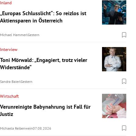
Inland
„Europas Schlusslicht“: So reizlos ist
Aktiensparen in Österreich
Michael Hammerl
Gestern
Interview
Toni Mörwald: „Engagiert, trotz vieler
Widerstände“
Sandra Baierl
Gestern
Wirtschaft
Verunreinigte Babynahrung ist Fall für
Justiz
Michaela Reibenwein
07.08.2026