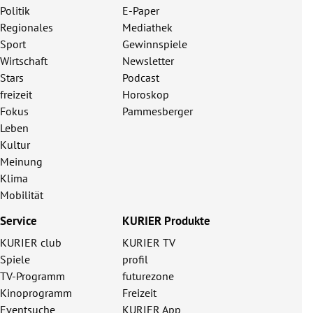
Politik
E-Paper
Regionales
Mediathek
Sport
Gewinnspiele
Wirtschaft
Newsletter
Stars
Podcast
freizeit
Horoskop
Fokus
Pammesberger
Leben
Kultur
Meinung
Klima
Mobilität
Service
KURIER Produkte
KURIER club
KURIER TV
Spiele
profil
TV-Programm
futurezone
Kinoprogramm
Freizeit
Eventsuche
KURIER App