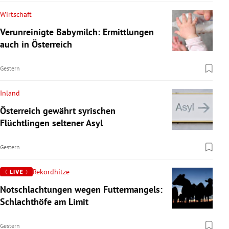
Wirtschaft
Verunreinigte Babymilch: Ermittlungen
auch in Österreich
Gestern
Inland
Österreich gewährt syrischen
Flüchtlingen seltener Asyl
Gestern
Rekordhitze
Notschlachtungen wegen Futtermangels:
Schlachthöfe am Limit
Gestern