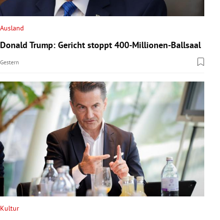
rreich Untermenü
Ausland
rt Untermenü
Donald Trump: Gericht stoppt 400-Millionen-Ballsaal
schaft Untermenü
Gestern
s Untermenü
zeit Untermenü
undheit Untermenü
tur Untermenü
nung Untermenü
lität Untermenü
Kultur