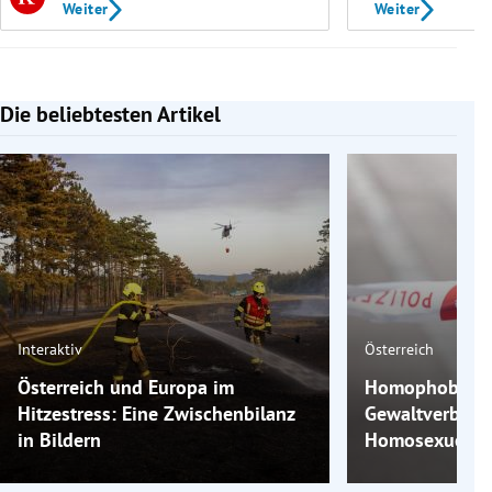
Weiter
Weiter
Die beliebtesten Artikel
Slide 1 von 7
Interaktiv
Österreich
Österreich und Europa im
Homophobe Gew
Hitzestress: Eine Zwischenbilanz
Gewaltverbrec
in Bildern
Homosexuelle 