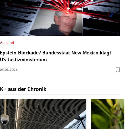
Ausland
Epstein-Blockade? Bundesstaat New Mexico klagt
US-Justizministerium
05.08.2026
K+ aus der Chronik
Slide 1 von 9