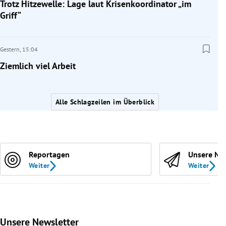
Trotz Hitzewelle: Lage laut Krisenkoordinator „im
Griff“
Gestern,
15:04
Ziemlich viel Arbeit
Alle Schlagzeilen im Überblick
Reportagen
Unsere Ne
Weiter
Weiter
Unsere Newsletter
Slide 1 von 9