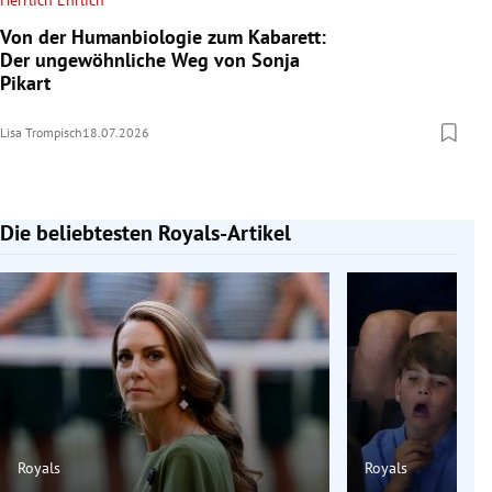
Herrlich Ehrlich
Von der Humanbiologie zum Kabarett:
Der ungewöhnliche Weg von Sonja
Pikart
Lisa Trompisch
18.07.2026
Die beliebtesten Royals-Artikel
Slide 1 von 7
Royals
Royals