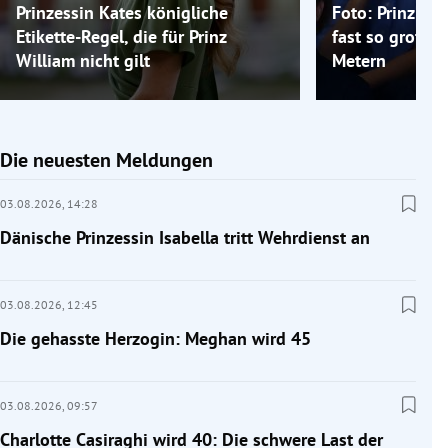
Prinzessin Kates königliche
Foto: Prinz Ge
Etikette-Regel, die für Prinz
fast so groß w
William nicht gilt
Metern
Die neuesten Meldungen
03.08.2026,
14:28
Dänische Prinzessin Isabella tritt Wehrdienst an
03.08.2026,
12:45
Die gehasste Herzogin: Meghan wird 45
03.08.2026,
09:57
Charlotte Casiraghi wird 40: Die schwere Last der