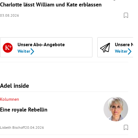
Charlotte lässt William und Kate erblassen
03.08.2026
Unsere Abo-Angebote
Unsere Ne
Weiter
Weiter
Adel inside
Kolumnen
Eine royale Rebellin
Lisbeth Bischoff
20.04.2026