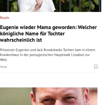
rreich Untermenü
rt Untermenü
Royals
Eugenie wieder Mama geworden: Welcher
schaft Untermenü
königliche Name für Tochter
s Untermenü
wahrscheinlich ist
zeit Untermenü
Prinzessin Eugenies und Jack Brooksbanks Tochter kam in einem
Krankenhaus in der portugiesischen Hauptstadt Lissabon zur
Welt.
undheit Untermenü
Heute
tur Untermenü
nung Untermenü
lität Untermenü