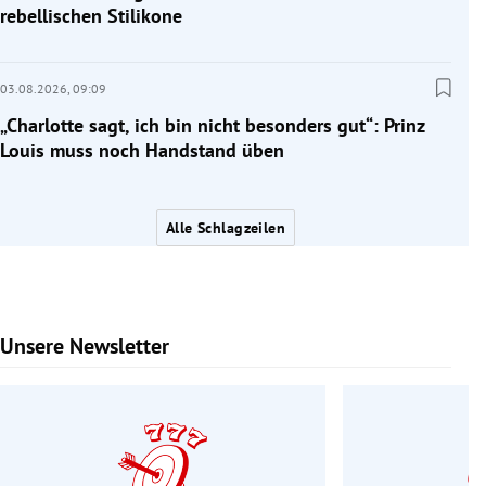
rebellischen Stilikone
03.08.2026,
09:09
„Charlotte sagt, ich bin nicht besonders gut“: Prinz
Louis muss noch Handstand üben
Alle Schlagzeilen
Unsere Newsletter
Slide 1 von 6