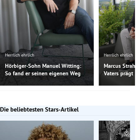
Herrlich ehrlich
Herrlich ehrlich
Hörbiger-Sohn Manuel Witting:
Marcus Strahl:
So fand er seinen eigenen Weg
Vaters prägt ih
Die beliebtesten Stars-Artikel
Slide 1 von 7