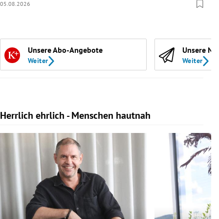
05.08.2026
Unsere Abo-Angebote
Unsere Ne
Weiter
Weiter
Herrlich ehrlich - Menschen hautnah
Slide 1 von 10