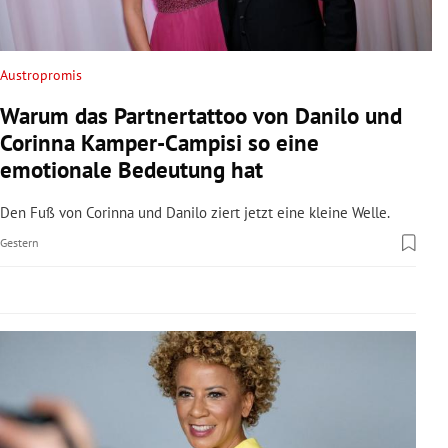
rreich Untermenü
rt Untermenü
Austropromis
Warum das Partnertattoo von Danilo und
schaft Untermenü
Corinna Kamper-Campisi so eine
s Untermenü
emotionale Bedeutung hat
zeit Untermenü
Den Fuß von Corinna und Danilo ziert jetzt eine kleine Welle.
Gestern
undheit Untermenü
tur Untermenü
nung Untermenü
lität Untermenü