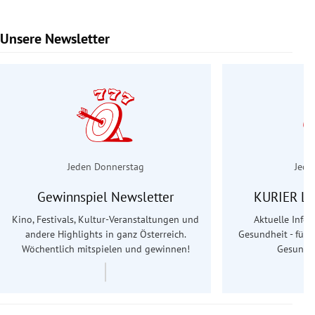
Unsere Newsletter
Slide 1 von 6
Jeden Donnerstag
Jede
Gewinnspiel Newsletter
KURIER Le
Kino, Festivals, Kultur-Veranstaltungen und
Aktuelle Info
andere Highlights in ganz Österreich.
Gesundheit - für S
Wöchentlich mitspielen und gewinnen!
Gesundhe