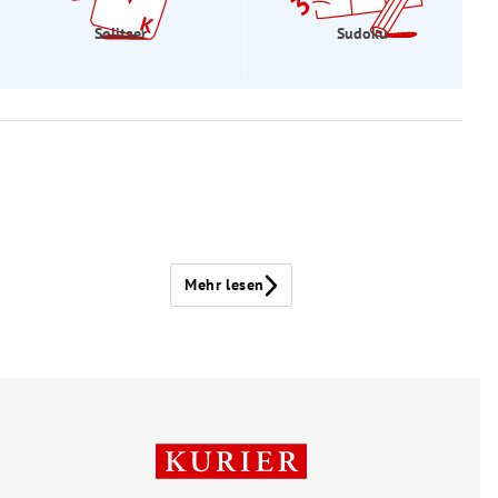
Solitaer
Sudoku
Mehr lesen