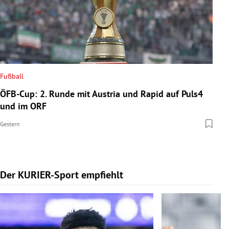
Fußball
ÖFB-Cup: 2. Runde mit Austria und Rapid auf Puls4
und im ORF
Gestern
Der KURIER-Sport empfiehlt
Slide 1 von 5