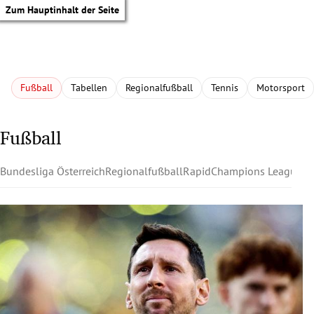
Zum Hauptinhalt der Seite
Fußball
Tabellen
Regionalfußball
Tennis
Motorsport
Fußball
Bundesliga Österreich
Regionalfußball
Rapid
Champions League
Au
tik Untermenü