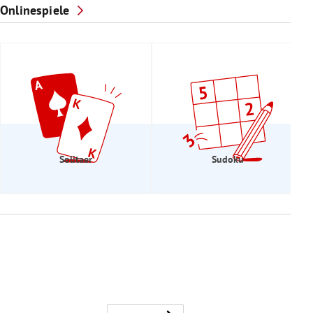
Onlinespiele
Solitaer
Sudoku