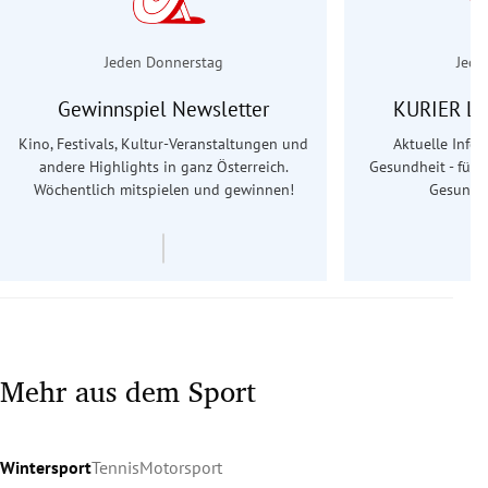
Jeden Donnerstag
Jede
Gewinnspiel Newsletter
KURIER Le
Kino, Festivals, Kultur-Veranstaltungen und
Aktuelle Info
andere Highlights in ganz Österreich.
Gesundheit - für S
Wöchentlich mitspielen und gewinnen!
Gesundhe
Mehr aus dem Sport
Wintersport
Tennis
Motorsport