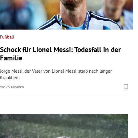
rreich Untermenü
rt Untermenü
schaft Untermenü
Fußball
Schock für Lionel Messi: Todesfall in der
s Untermenü
Familie
zeit Untermenü
Jorge Messi, der Vater von Lionel Messi, starb nach langer
Krankheit.
undheit Untermenü
Vor 25 Minuten
tur Untermenü
nung Untermenü
lität Untermenü