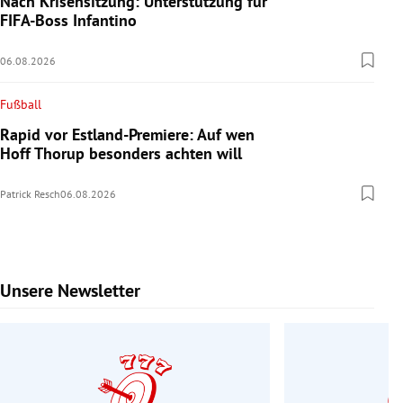
Nach Krisensitzung: Unterstützung für
FIFA-Boss Infantino
06.08.2026
Fußball
Rapid vor Estland-Premiere: Auf wen
Hoff Thorup besonders achten will
Patrick Resch
06.08.2026
Unsere Newsletter
Slide 1 von 7