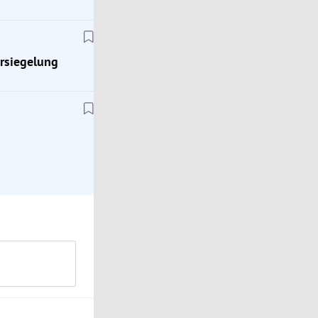
Österreich
rsiegelung
Sind Sie ein guter Klimaschützer?