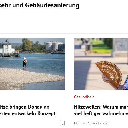
rkehr und Gebäudesanierung
Gesundheit
itze bringen Donau an
Hitzewellen: Warum man
erten entwickeln Konzept
viel heftiger wahrnehm
Marlene Patsalidis
Heute