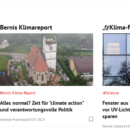
Bernis Klimareport
Klima-F
Bernis Klima-Report
Science
Alles normal? Zeit für "climate action"
Fenster aus
und verantwortungsvolle Politik
vor UV-Lich
sparen
Andreas Puschautz
30.07.2023
Sandra Czadul
14.