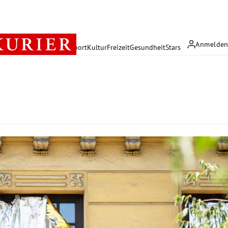
Anmelde
rreich
Politik
Wirtschaft
Sport
Kultur
Freizeit
Gesundheit
Stars