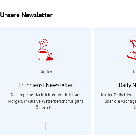
Unsere Newsletter
Slide 1 von 3
Täglich
T
Frühdienst Newsletter
Daily 
Der tägliche Nachrichtenüberblick am
Kurier Daily biete
Morgen, inklusive Wetterbericht für ganz
über die wichtig
Österreich.
T