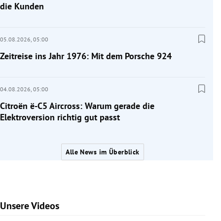
die Kunden
05.08.2026,
05:00
Zeitreise ins Jahr 1976: Mit dem Porsche 924
04.08.2026,
05:00
Citroën ë-C5 Aircross: Warum gerade die
Elektroversion richtig gut passt
Alle News im Überblick
Unsere Videos
Slide 1 von 7