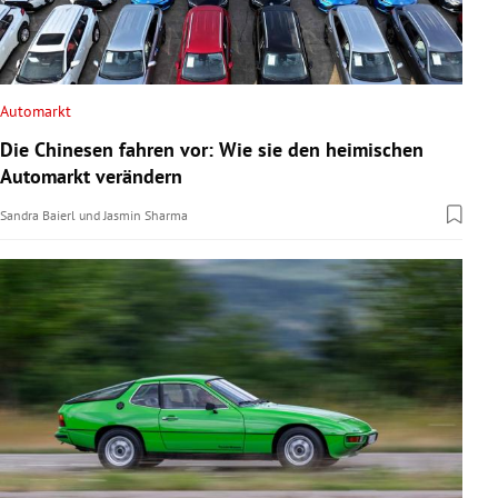
Automarkt
Die Chinesen fahren vor: Wie sie den heimischen
Automarkt verändern
Sandra Baierl
und
Jasmin Sharma