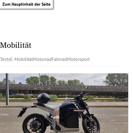
Zum Hauptinhalt der Seite
Mobilität
Tests
E-Mobilität
Motorrad
Fahrrad
Motorsport
tik Untermenü