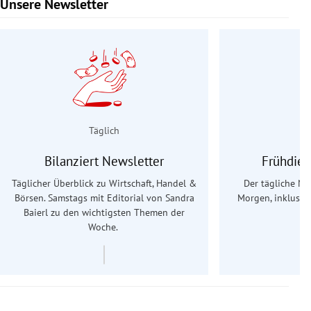
Unsere Newsletter
Slide 1 von 9
Täglich
Bilanziert Newsletter
Frühdien
Täglicher Überblick zu Wirtschaft, Handel &
Der tägliche Na
Börsen. Samstags mit Editorial von Sandra
Morgen, inklusive
Baierl
zu den wichtigsten Themen der
Ös
Woche.