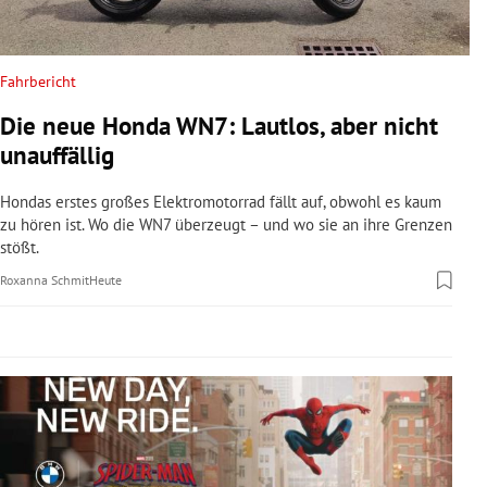
rreich Untermenü
rt Untermenü
Fahrbericht
Die neue Honda WN7: Lautlos, aber nicht
schaft Untermenü
unauffällig
s Untermenü
Hondas erstes großes Elektromotorrad fällt auf, obwohl es kaum
zu hören ist. Wo die WN7 überzeugt – und wo sie an ihre Grenzen
zeit Untermenü
stößt.
Roxanna Schmit
Heute
undheit Untermenü
tur Untermenü
nung Untermenü
lität Untermenü