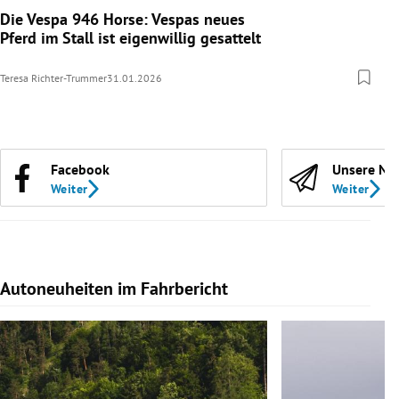
Die Vespa 946 Horse: Vespas neues
Pferd im Stall ist eigenwillig gesattelt
Teresa Richter-Trummer
31.01.2026
Facebook
Unsere Ne
Weiter
Weiter
Autoneuheiten im Fahrbericht
Slide 1 von 7